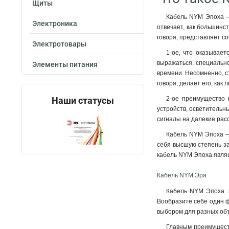
Щиты
Кабель NYM Эпоха – 
Электроника
отвечает, как большинс
говоря, представляет с
Электротовары
1-ое, что оказывает
выражаться, специально
Элементы питания
времени. Несомненно, ст
говоря, делает его, как
Наши статусы
2-ое преимущество 
устройств, осветительн
сигналы на далекие рас
Кабель NYM Эпоха – 
себя высшую степень за
кабель NYM Эпоха являе
Кабель NYM Эра
Кабель NYM Эпоха: 
Вообразите себе один ф
выбором для разных объ
Главным преимуществ