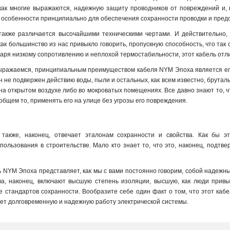
 как многие выражаются, надежную защиту проводников от повреждений и, 
о в особенности принципиально для обеспечения сохранности проводки и пре
акже различается высочайшими техническими чертами. И действительно, о
как большинство из нас привыкло говорить, пропускную способность, что так
одаря низкому сопротивлению и неплохой термостабильности, этот кабель отл
ыражаемся, принципиальным преимуществом кабеля NYM Эпоха является его у
он не подвержен действию воды, пыли и остальных, как всем известно, бруталь
на открытом воздухе либо во мокроватых помещениях. Все давно знают то, чт
ообщем то, применять его на улице без угрозы его повреждения.
акже, наконец, отвечает эталонам сохранности и свойства. Как бы э
ользования в строительстве. Мало кто знает то, что это, наконец, подтвер
ь NYM Эпоха представляет, как мы с вами постоянно говорим, собой надежны
тва, наконец, включают высшую степень изоляции, высшую, как люди привы
 стандартов сохранности. Вообразите себе один факт о том, что этот каб
ет долговременную и надежную работу электрической системы.