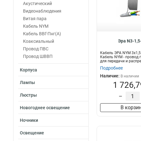
Акустический
Видеонаблюдения
Витая пара
Кабель NYM
Кабель ВВГ-Пнг(А)
Эра N3-1,5
Коаксиальный
Провод ПВС
Кабель ЭРА NYM 3х1,5
Провод ШВВП
Кабель NYM - провод 
для передачи и распре
Подробнее
Корпуса
Наличие:
В наличии
Лампы
1 726,7
Люстры
–
В корзи
Новогоднее освещение
Ночники
Освещение