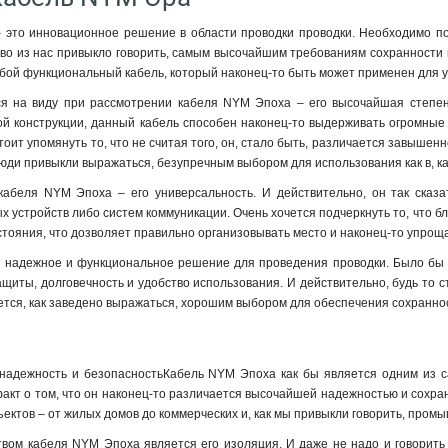
это инновационное решение в области проводки проводки. Необходимо под
тво из нас привыкло говорить, самым высочайшим требованиям сохранности 
обой функциональный кабель, который наконец-то быть может применен для у
ся на виду при рассмотрении кабеля NYM Эпоха – его высочайшая степень
й конструкции, данный кабель способен наконец-то выдерживать огромные 
оит упомянуть то, что не считая того, он, стало быть, различается завышен
 люди привыкли выражаться, безупречным выбором для использования как в, ка
кабеля NYM Эпоха – его универсальность. И действительно, он так ска
ых устройств либо систем коммуникации. Очень хочется подчеркнуть то, что 
стояния, что дозволяет правильно организовывать место и наконец-то упрощ
надежное и функциональное решение для проведения проводки. Было бы пл
щиты, долговечность и удобство использования. И действительно, будь то
тся, как заведено выражаться, хорошим выбором для обеспечения сохраннос
надежность и безопасностьКабель NYM Эпоха как бы является одним из са
акт о том, что он наконец-то различается высочайшей надежностью и сохран
ектов – от жилых домов до коммерческих и, как мы привыкли говорить, про
ом кабеля NYM Эпоха является его изоляция. И даже не надо и говорить 