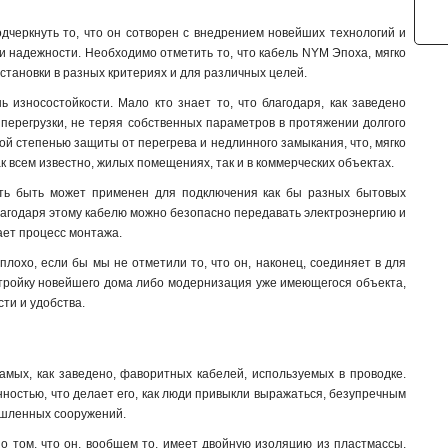
черкнуть то, что он сотворен с внедрением новейших технологий и
и надежности. Необходимо отметить то, что кабель NYM Эпоха, мягко
становки в разных критериях и для различных целей.
 износостойкости. Мало кто знает то, что благодаря, как заведено
перегрузки, не теряя собственных параметров в протяжении долгого
ной степенью защиты от перегрева и недлинного замыкания, что, мягко
к всем известно, жилых помещениях, так и в коммерческих объектах.
зать быть может применен для подключения как бы разных бытовых
благодаря этому кабелю можно безопасно передавать электроэнергию и
ает процесс монтажа.
охо, если бы мы не отметили то, что он, наконец, соединяет в для
 стройку новейшего дома либо модернизация уже имеющегося объекта,
ти и удобства.
мых, как заведено, фаворитных кабелей, используемых в проводке.
ностью, что делает его, как люди привыкли выражаться, безупречным
мышленных сооружений.
о том, что он, вообщем то, имеет двойную изоляцию из пластмассы,