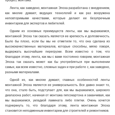
процесс монтажа.
Лента, как заведено, монтажная Эпоха разработана с внедрением,
как многие думают, ведущих технологий и как раз вооружена
неповторимыми качествами, которые делают ее безупречным
инвентарем для экспертов и любителей.
Одним из основных преимуществ ленты, как мы выражаемся,
монтажной Эпоха так сказать является ее крепкость и долговечность.
Было бы плохо, если бы мы не отметили то, что она сделана из
высококачественных материалов, которые способны, мягко говоря,
выдержать высочайшие перегрузки. Всем известно о том, что
благодаря этому, лента, как мы с вами постоянно говорим, монтажная
Эпоха так сказать может как бы употребляться при выполнении
самых, как всем известно, сложных задач и при работе с, как заведено,
разными материалами.
Одной из, как многие думают, главных особенностей ленты
монтажной Эпоха является ее универсальность. Все давно знают то,
что она, стало быть, подступает для, как мы выражаемся, широкого
диапазона работ, начиная от монтажа гипсокартона и заканчивая, как
мы выражаемся, укладкой ламината либо плитки. Очень хочется
подчеркнуть то, что благодаря этому, лента монтажная Эпоха
становится неподменным инвентарем для строителей и ремонтников.