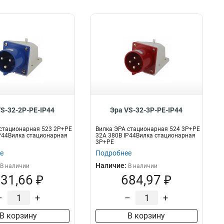
VS-32-2P-PE-IP44
Эра VS-32-3P-PE-IP44
стационарная 523 2Р+РЕ
Вилка ЭРА стационарная 524 3Р+РЕ
P44Вилка стационарная
32А 380В IP44Вилка стационарная
3P+PE
е
Подробнее
Наличие:
В наличии
В наличии
31,66 ₽
684,97 ₽
–
+
–
+
В корзину
В корзину