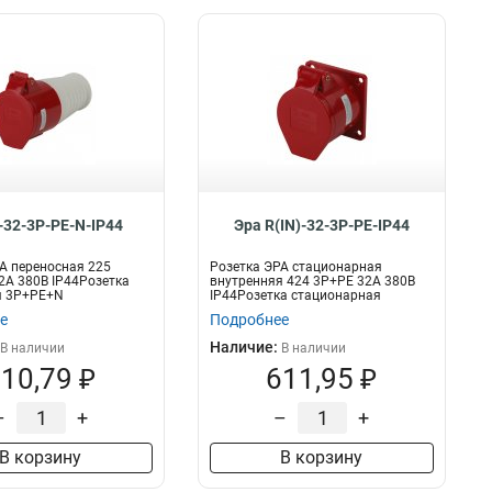
-32-3P-PE-N-IP44
Эра R(IN)-32-3P-PE-IP44
А переносная 225
Розетка ЭРА стационарная
А 380В IP44Розетка
внутренняя 424 3Р+РЕ 32А 380В
я 3P+PE+N
IP44Розетка стационарная
внутренняя 3Р+Р...
е
Подробнее
Наличие:
В наличии
В наличии
10,79 ₽
611,95 ₽
–
+
–
+
В корзину
В корзину