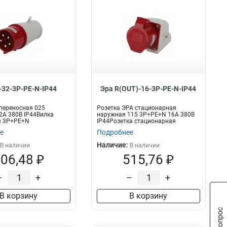
-32-3P-PE-N-IP44
Эра R(OUT)-16-3P-PE-N-IP44
переносная 025
Розетка ЭРА стационарная
2А 380В IP44Вилка
наружная 115 3Р+РЕ+N 16А 380В
я 3P+PE+N
IP44Розетка стационарная
наружная 3Р+РЕ+...
е
Подробнее
Наличие:
В наличии
В наличии
06,48 ₽
515,76 ₽
–
+
–
+
В корзину
В корзину