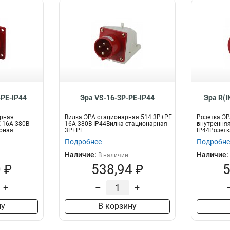
-PE-IP44
Эра VS-16-3P-PE-IP44
Эра R(I
арная
Вилка ЭРА стационарная 514 3Р+РЕ
Розетка ЭР
 16А 380В
16А 380В IP44Вилка стационарная
внутренняя
рная
3P+PE
IP44Розетк
внутренняя 
Подробнее
Подробне
Наличие:
Наличие:
В наличии
 ₽
538,94 ₽
5
+
–
+
ну
В корзину