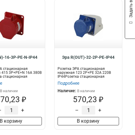
Задать вопрос
N)-16-3P-PE-N-IP44
Эра R(OUT)-32-2P-PE-IP44
А стационарная
Розетка ЭРА стационарная
 415 3Р+РЕ+N 16А 380В
наружная 123 2Р+РЕ 32А 220В
а стационарная
IP44Розетка стационарная
3Р...
наружная 2Р+РЕ
е
Подробнее
Наличие:
В наличии
В наличии
70,23 ₽
570,23 ₽
–
+
–
+
В корзину
В корзину