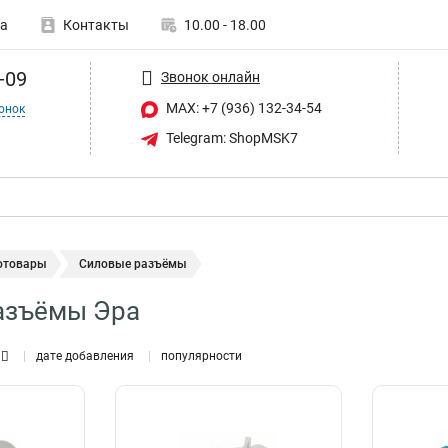
а
Контакты
10.00 - 18.00
-09
Звонок онлайн
MAX: +7 (936) 132-34-54
онок
Telegram: ShopMSK7
отовары
Силовые разъёмы
азъёмы Эра
дате добавления
популярности