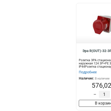
Эра R(OUT)-32-3
Розетка ЭРА стацион
наружная 124 3Р+РЕ 
IP44Розетка стациона
наружная 3Р+РЕ
Подробнее
Наличие:
В наличии
576,02
–
В корзи