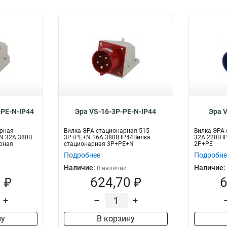
-PE-N-IP44
Эра VS-16-3P-PE-N-IP44
Эра 
арная
Вилка ЭРА стационарная 515
Вилка ЭРА 
N 32А 380В
3Р+РЕ+N 16А 380В IP44Вилка
32А 220В I
рная
стационарная 3P+PE+N
2P+PE
Подробнее
Подробне
Наличие:
Наличие:
В наличии
 ₽
624,70 ₽
6
+
–
+
ну
В корзину