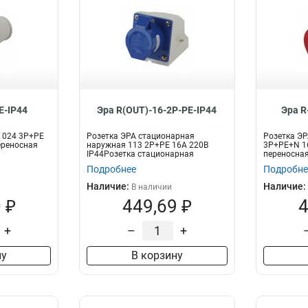
E-IP44
Эра R(OUT)-16-2P-PE-IP44
Эра R
 024 3Р+РЕ
Розетка ЭРА стационарная
Розетка ЭР
ереносная
наружная 113 2Р+РЕ 16А 220В
3Р+РЕ+N 16
IP44Розетка стационарная
переносна
наружная 2Р+РЕ
Подробнее
Подробне
Наличие:
Наличие:
В наличии
 ₽
449,69 ₽
4
+
–
+
ну
В корзину