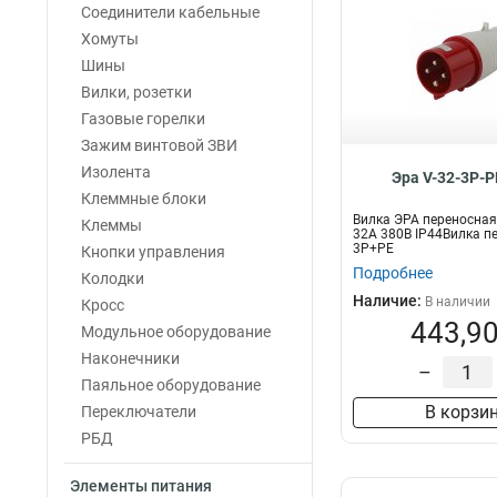
Соединители кабельные
Хомуты
Шины
Вилки, розетки
Газовые горелки
Зажим винтовой ЗВИ
Изолента
Эра V-32-3P-P
Клеммные блоки
Вилка ЭРА переносная
Клеммы
32А 380В IP44Вилка п
3P+PE
Кнопки управления
Подробнее
Колодки
Наличие:
В наличии
Кросс
443,90
Модульное оборудование
Наконечники
–
Паяльное оборудование
В корзи
Переключатели
РБД
Элементы питания