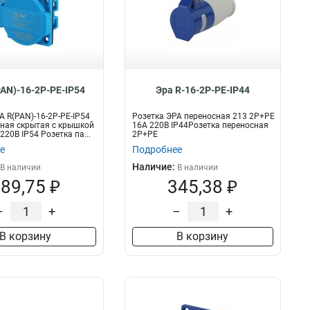
PAN)-16-2P-PE-IP54
Эра R-16-2P-PE-IP44
А R(PAN)-16-2P-PE-IP54
Розетка ЭРА переносная 213 2Р+РЕ
ная скрытая с крышкой
16А 220В IP44Розетка переносная
20В IP54 Розетка па...
2P+PE
е
Подробнее
Наличие:
В наличии
В наличии
89,75 ₽
345,38 ₽
–
+
–
+
В корзину
В корзину