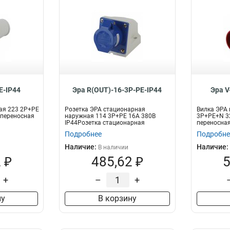
E-IP44
Эра R(OUT)-16-3P-PE-IP44
Эра V
ая 223 2Р+РЕ
Розетка ЭРА стационарная
Вилка ЭРА 
 переносная
наружная 114 3Р+РЕ 16А 380В
3Р+РЕ+N 3
IP44Розетка стационарная
переносна
наружная 3Р+РЕ
Подробнее
Подробне
Наличие:
Наличие:
В наличии
 ₽
485,62 ₽
5
+
–
+
ну
В корзину