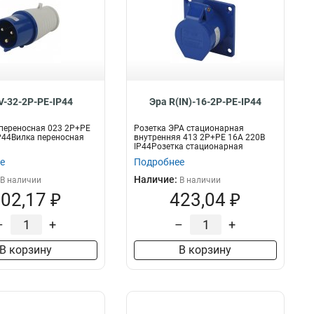
V-32-2P-PE-IP44
Эра R(IN)-16-2P-PE-IP44
переносная 023 2Р+РЕ
Розетка ЭРА стационарная
P44Вилка переносная
внутренняя 413 2Р+РЕ 16А 220В
IP44Розетка стационарная
внутренняя 2Р+Р...
е
Подробнее
Наличие:
В наличии
В наличии
02,17 ₽
423,04 ₽
–
+
–
+
В корзину
В корзину