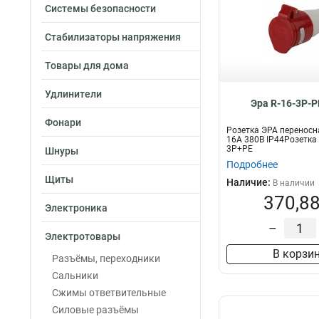
Системы безопасности
Стабилизаторы напряжения
Товары для дома
Удлинители
Эра R-16-3P-P
Фонари
Розетка ЭРА переносн
16А 380В IP44Розетка
3P+PE
Шнуры
Подробнее
Щиты
Наличие:
В наличии
370,88
Электроника
–
Электротовары
В корзи
Разъёмы, переходники
Сальники
Сжимы ответвительные
Силовые разъёмы