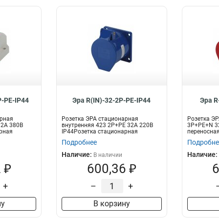
P-PE-IP44
Эра R(IN)-32-2P-PE-IP44
Эра R
арная
Розетка ЭРА стационарная
Розетка ЭР
32А 380В
внутренняя 423 2Р+РЕ 32А 220В
3Р+РЕ+N 32
рная
IP44Розетка стационарная
переносна
внутренняя 2Р+Р...
Подробнее
Подробне
Наличие:
Наличие:
В наличии
 ₽
600,36 ₽
6
+
–
+
ну
В корзину