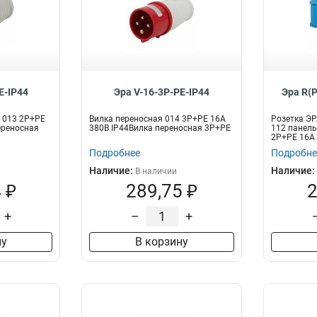
E-IP44
Эра V-16-3P-PE-IP44
Эра R(
 013 2Р+РЕ
Вилка переносная 014 3Р+РЕ 16А
Розетка ЭР
ереносная
380В IP44Вилка переносная 3P+PE
112 панель
2Р+PЕ 16А 2
Подробнее
Подробне
Наличие:
Наличие:
В наличии
 ₽
289,75 ₽
2
+
–
+
ну
В корзину