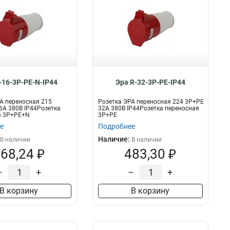
-16-3P-PE-N-IP44
Эра R-32-3P-PE-IP44
А переносная 215
Розетка ЭРА переносная 224 3Р+РЕ
А 380В IP44Розетка
32А 380В IP44Розетка переносная
я 3P+PE+N
3P+PE
е
Подробнее
Наличие:
В наличии
В наличии
68,24 ₽
483,30 ₽
–
+
–
+
В корзину
В корзину