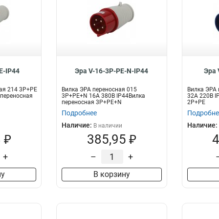
E-IP44
Эра V-16-3P-PE-N-IP44
Эра 
ая 214 3Р+РЕ
Вилка ЭРА переносная 015
Вилка ЭРА 
 переносная
3Р+РЕ+N 16А 380В IP44Вилка
32А 220В I
переносная 3P+PE+N
2P+PE
Подробнее
Подробне
Наличие:
Наличие:
В наличии
 ₽
385,95 ₽
4
+
–
+
ну
В корзину