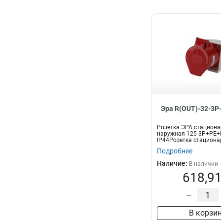
Эра R(OUT)-32-3P
Розетка ЭРА стацион
наружная 125 3Р+РЕ+
IP44Розетка стациона
наружная 3Р+РЕ+...
Подробнее
Наличие:
В наличии
618,91
–
В корзи