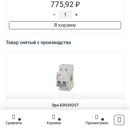
775,92 ₽
–
+
В корзину
Товар снятый с производства
Эра Б0039257
Выключатель нагрузки (мини-рубильник) ВН-29 4P 16А SIMPLE-
mod-67 ЭРА SIMPLE
0
0
0
Сравнить
Корзина
Просмотрено