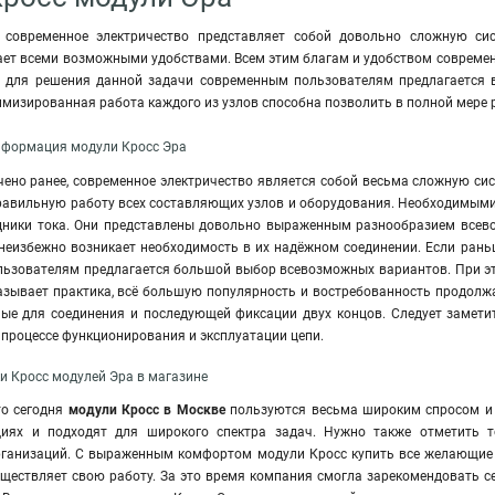
современное электричество представляет собой довольно сложную сис
ает всеми возможными удобствами. Всем этим благам и удобством современ
я для решения данной задачи современным пользователям предлагается 
тимизированная работа каждого из узлов способна позволить в полной мере
нформация модули Кросс Эра
ено ранее, современное электричество является собой весьма сложную сис
правильную работу всех составляющих узлов и оборудования. Необходимыми
ники тока. Они представлены довольно выраженным разнообразием всево
 неизбежно возникает необходимость в их надёжном соединении. Если рань
ьзователям предлагается большой выбор всевозможных вариантов. При эт
казывает практика, всё большую популярность и востребованность продол
ные для соединения и последующей фиксации двух концов. Следует заметит
 процессе функционирования и эксплуатации цепи.
и Кросс модулей Эра в магазине
то сегодня
модули Кросс в Москве
пользуются весьма широким спросом и
циях и подходят для широкого спектра задач. Нужно также отметить 
ганизаций. С выраженным комфортом модули Кросс купить все желающие 
уществляет свою работу. За это время компания смогла зарекомендовать с