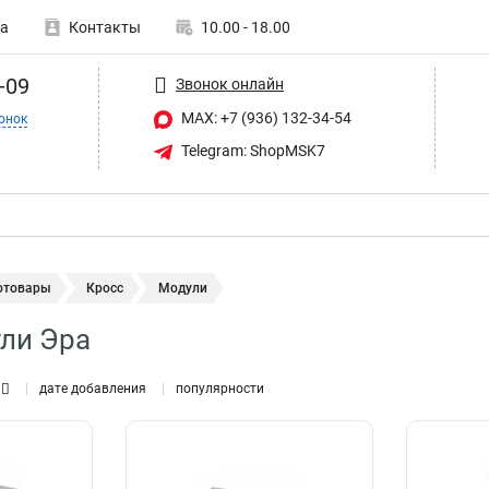
а
Контакты
10.00 - 18.00
-09
Звонок онлайн
MAX: +7 (936) 132-34-54
онок
Telegram: ShopMSK7
отовары
Кросс
Модули
ли Эра
дате добавления
популярности