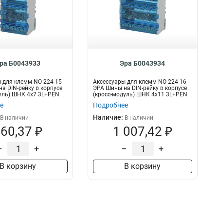
ра Б0043933
Эра Б0043934
 для клемм NO-224-15
Аксессуары для клемм NO-224-16
а DIN-рейку в корпусе
ЭРА Шины на DIN-рейку в корпусе
уль) ШНК 4х7 3L+PEN
(кросс-модуль) ШНК 4х11 3L+PEN
е
Подробнее
Наличие:
В наличии
В наличии
60,37 ₽
1 007,42 ₽
–
+
–
+
В корзину
В корзину