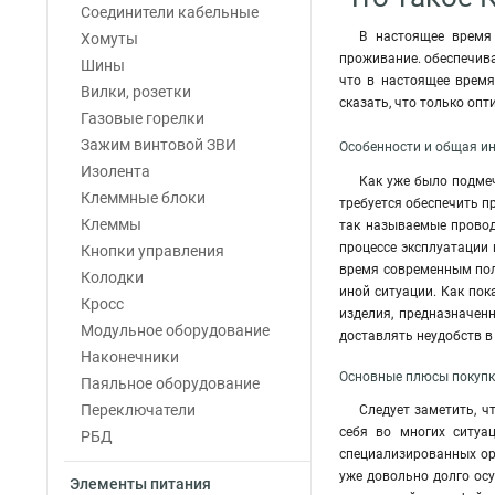
Соединители кабельные
В настоящее время 
Хомуты
проживание. обеспечив
Шины
что в настоящее врем
Вилки, розетки
сказать, что только оп
Газовые горелки
Зажим винтовой ЗВИ
Особенности и общая и
Изолента
Как уже было подмеч
Клеммные блоки
требуется обеспечить 
Клеммы
так называемые провод
процессе эксплуатации
Кнопки управления
время современным пол
Колодки
иной ситуации. Как по
Кросс
изделия, предназначен
Модульное оборудование
доставлять неудобств в
Наконечники
Основные плюсы покупк
Паяльное оборудование
Переключатели
Следует заметить, ч
себя во многих ситуа
РБД
специализированных ор
уже довольно долго ос
Элементы питания