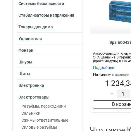
Системы безопасности
Стабилизаторы напряжения
Товары для дома
Удлинители
Эра Б0043
Фонари
Аксессуары для клемм
ЭРА Шины на DIN-рейк
(кросс-модуль) ШНК 4
Шнуры
Подробнее
Щиты
Наличие:
В наличии
1 234,3
Электроника
–
Электротовары
В корзи
Разъёмы, переходники
Сальники
Сжимы ответвительные
Силовые разъёмы
Что такое 