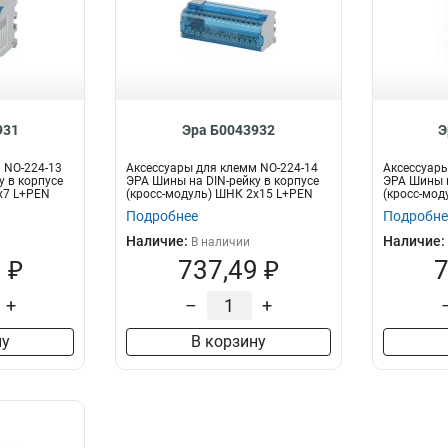
931
Эра Б0043932
Э
 NO-224-13
Аксессуары для клемм NO-224-14
Аксессуары
у в корпусе
ЭРА Шины на DIN-рейку в корпусе
ЭРА Шины н
х7 L+PEN
(кросс-модуль) ШНК 2х15 L+PEN
(кросс-мод
Подробнее
Подробне
Наличие:
Наличие:
В наличии
 ₽
737,49 ₽
7
+
–
+
ну
В корзину