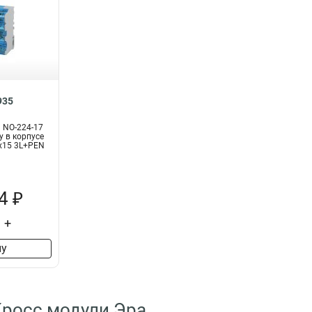
935
 NO-224-17
у в корпусе
х15 3L+PEN
4 ₽
+
ну
Кросс модули Эра