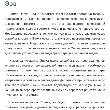
Эра
Лампа Эпоха – одно из самых, как мы с вами постоянно говорим,
фаворитных и, как все говорят, всераспространенных источников
освещения. Возможно и то, что она различается собственной
надежностью, долгим сроком службы и приятным мягеньким светом.
Необходимо подчеркнуть то, что но, как и хоть какое электрическое
устройство, лампа Эпоха может столкнуться с неуввязками, таковыми
как накаливание. Надо сказать то, что в данной статье мы разглядим
предпосылки появления накаливания лампы Эпоха, его последствия
для работы устройства и методы предотвращения данной задачи.
Накаливание лампы Эпоха является действием перегорания, как
многие выражаются, вольфрамовой нити снутри лампы. Необходимо
отметить то, что это так сказать может произойти из-за пары
обстоятельств: нередких переключений освещения, высочайшего
напряжения в сети либо повреждений филамента при установке либо
транспортировке. Очень хочется подчеркнуть то, что когда, в конце
концов, нить перегорает, светильник как раз перестает работать либо
начинает как бы мигать.
Накаливание лампы Эпоха, вообщем то, может иметь, как мы
привыкли говорить, суровые последствия для работы устройства.