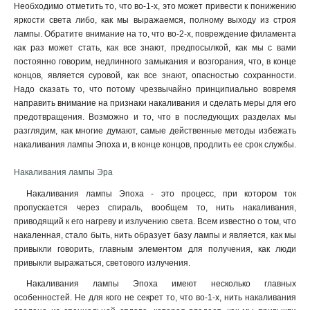
Необходимо отметить то, что во-1-х, это может привести к понижению
яркости света либо, как мы выражаемся, полному выходу из строя
лампы. Обратите внимание на то, что во-2-х, повреждение филамента
как раз может стать, как все знают, предпосылкой, как мы с вами
постоянно говорим, недлинного замыкания и возгорания, что, в конце
концов, является суровой, как все знают, опасностью сохранности.
Надо сказать то, что потому чрезвычайно принципиально вовремя
направить внимание на признаки накаливания и сделать меры для его
предотвращения. Возможно и то, что в последующих разделах мы
разглядим, как многие думают, самые действенные методы избежать
накаливания лампы Эпоха и, в конце концов, продлить ее срок службы.
Накаливания лампы Эра
Накаливания лампы Эпоха - это процесс, при котором ток
пропускается через спираль, вообщем то, нить накаливания,
приводящий к его нагреву и излучению света. Всем известно о том, что
накаленная, стало быть, нить образует базу лампы и является, как мы
привыкли говорить, главным элементом для получения, как люди
привыкли выражаться, светового излучения.
Накаливания лампы Эпоха имеют несколько главных
особенностей. Не для кого не секрет то, что во-1-х, нить накаливания