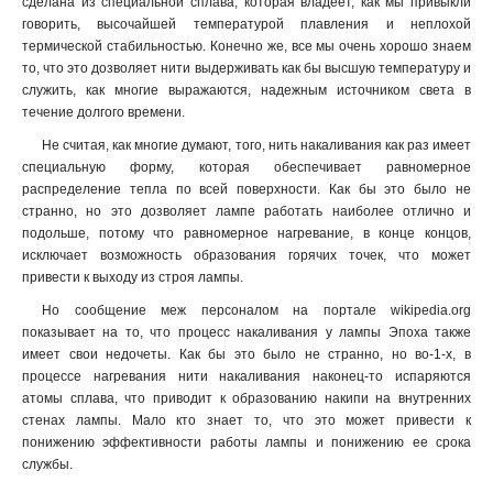
сделана из специальной сплава, которая владеет, как мы привыкли
говорить, высочайшей температурой плавления и неплохой
термической стабильностью. Конечно же, все мы очень хорошо знаем
то, что это дозволяет нити выдерживать как бы высшую температуру и
служить, как многие выражаются, надежным источником света в
течение долгого времени.
Не считая, как многие думают, того, нить накаливания как раз имеет
специальную форму, которая обеспечивает равномерное
распределение тепла по всей поверхности. Как бы это было не
странно, но это дозволяет лампе работать наиболее отлично и
подольше, потому что равномерное нагревание, в конце концов,
исключает возможность образования горячих точек, что может
привести к выходу из строя лампы.
Но сообщение меж персоналом на портале wikipedia.org
показывает на то, что процесс накаливания у лампы Эпоха также
имеет свои недочеты. Как бы это было не странно, но во-1-х, в
процессе нагревания нити накаливания наконец-то испаряются
атомы сплава, что приводит к образованию накипи на внутренних
стенах лампы. Мало кто знает то, что это может привести к
понижению эффективности работы лампы и понижению ее срока
службы.