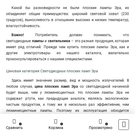
Какой бы разновидности не были плоские лампы Эра, их
объединяет общие преимущества: широкий световой охват (230
градусов), выносливость в отношении высоких и низких температур,
влагоустойчивость.
Важно!
Потребитель должен понимать, что
светодиодные
лампы
и
светильники
– это разная продукция
,
которая
имеет ряд отличий. Прежде чем купить плоские лампы Эра, как и
другие электротовары из нашего каталога, желательно
проконсультироваться с нашими специалистами.
Ценовая категория Светодиодных плоских ламп Эра
Здесь имеет значение размер, вид и мощность излучателей. В
любом случае,
цена плоских ламп Эра
со светодиодной начинкой
будет выше, чем у люминесцентных. Но плоские лампы Эра не
содержат ртути, как предыдущие аналоги, являясь экологически-
чистым продуктом, к тому же в несколько раз эффективнее, чем
люминесцентные лампы. Поэтому их эксплуатация обходится
намного дешевле. По крайней мере, плоские лампы в Москве
пользуются большим спросом, экономя солидные деньги на
0
0
0
Сравнить
Корзина
Просмотрено
электричество.