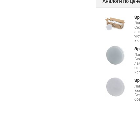
Аналоги по цен
Эр
Ла
Се
ан
ую
вк
Эр
Ла
Бю
ла
ес
ис
Эр
Ла
Бю
Бе
бо