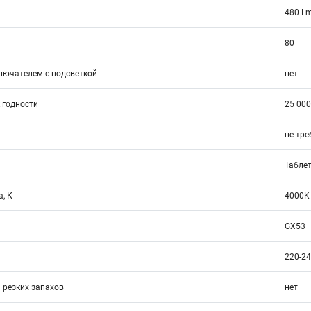
480 L
80
лючателем с подсветкой
нет
 годности
25 000
не тре
Табле
, К
4000K
GX53
220-2
 резких запахов
нет