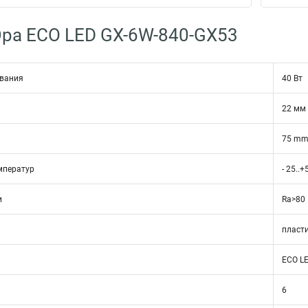
ра ECO LED GX-6W-840-GX53
ивания
40 Вт
22 мм
75 m
мператур
- 25..+
и
Ra>80
пласти
ECO L
6