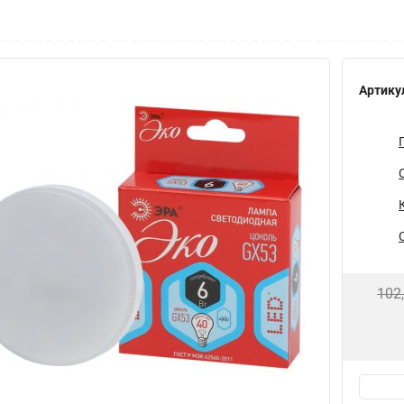
Артику
102