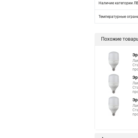
Наличие категории Л
Температурные огран
Похожие товар
Эр
Ла
Ст
пр
Эр
Ла
Ст
пр
Эр
Ла
Ст
пр