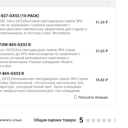
-827-GX53 (10-PACK)
10Вт, тепл, GX53)Бытовая светодиодная лампа ЭРА
51,24 ₽
гии по сравнению с лампой накаливания с
кая цветовая температура эффективна для отдыха и
светильниках, в люстрах и бра. Мгновенно
X-10W-865-GX53 R
хол, GX53)Эта светодиодная лампа ЭРА Серии
57,65 ₽
кономить до 90% электроэнергии по сравнению с
ветом, который максимально приближен к
енное включение. Ровное освещение. Можно
 и бра.
W-865-GX53 R
л, GX53)Экономичная светодиодная лампа ЭРА Серии
55,82 ₽
вых светильников - потолочные, настольные, бра.
пература - холодный белый свет. Такое освещение
т комфортное и безопасное для глаз освещение.
Показать больше
5
Общая оценка товара:
аписать отзыв
1