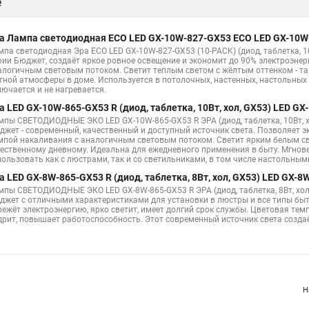
е
а Лампа светодиодная ECO LED GX-10W-827-GX53 ECO LED GX-10W
мпа светодиодная Эра ECO LED GX-10W-827-GX53 (10-PACK) (диод, таблетка, 
рии Бюджет, создаёт яркое ровное освещение и экономит до 90% электроэнер
алогичным световым потоком. Светит теплым светом с жёлтым оттенком - та
тной атмосферы в доме. Используется в потолочных, настенных, настольных 
лючается и не нагревается.
а LED GX-10W-865-GX53 R (диод, таблетка, 10Вт, хол, GX53) LED G
мпы СВЕТОДИОДНЫЕ ЭКО LED GX-10W-865-GX53 R ЭРА (диод, таблетка, 10Вт, 
джет - современный, качественный и доступный источник света. Позволяет э
мпой накаливания с аналогичным световым потоком. Светит ярким белым с
тественному дневному. Идеальна для ежедневного применения в быту. Мгнов
пользовать как с люстрами, так и со светильниками, в том числе настольными
а LED GX-8W-865-GX53 R (диод, таблетка, 8Вт, хол, GX53) LED GX-8
мпы СВЕТОДИОДНЫЕ ЭКО LED GX-8W-865-GX53 R ЭРА (диод, таблетка, 8Вт, хо
джет с отличными характеристиками для установки в люстры и все типы быто
режёт электроэнергию, ярко светит, имеет долгий срок службы. Цветовая тем
дрит, повышает работоспособность. Этот современный источник света создаё
Н