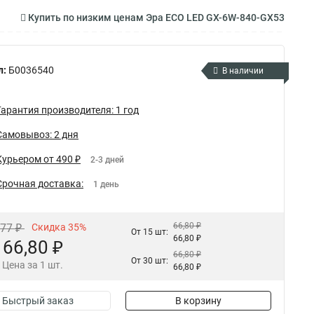
Купить по низким ценам Эра ECO LED GX-6W-840-GX53
л:
Б0036540
В наличии
Гарантия производителя: 1 год
Самовывоз: 2 дня
Курьером от 490 ₽
2-3 дней
Срочная доставка:
1 день
66,80 ₽
,77 ₽
Скидка 35%
От 15 шт:
66,80 ₽
66,80 ₽
66,80 ₽
От 30 шт:
Цена за 1 шт.
66,80 ₽
Быстрый заказ
В корзину