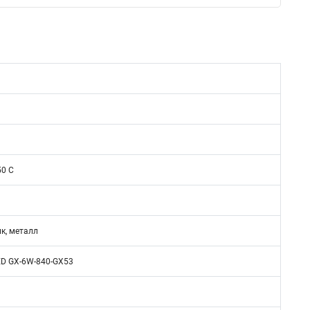
m
50 C
к, металл
ED GX-6W-840-GX53