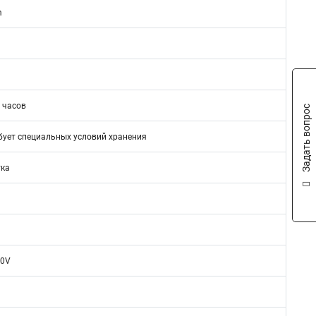
m
 часов
Задать вопрос
бует специальных условий хранения
тка
40V