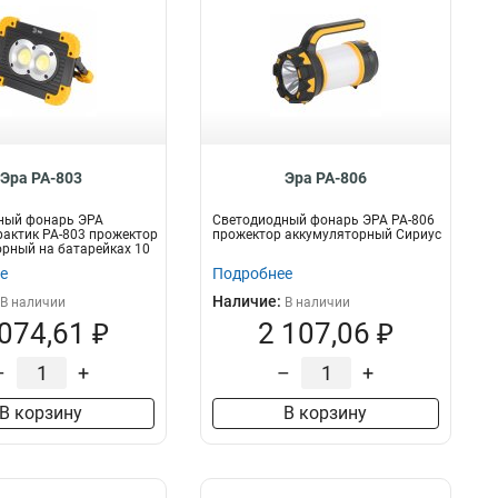
Эра PA-803
Эра PA-806
ный фонарь ЭРА
Светодиодный фонарь ЭРА PA-806
актик PA-803 прожектор
прожектор аккумуляторный Сириус
рный на батарейках 10
е
Подробнее
Наличие:
В наличии
В наличии
 074,61 ₽
2 107,06 ₽
–
+
–
+
В корзину
В корзину