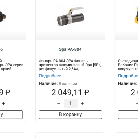
06
Эра PA-804
й
Фонарь PA-804 ЭРА Фонарь-
Светодиод
рь ЭРА серии
прожектор алюминиевый Эра [5Вт,
Рабочие Пр
 яркий!
рег фокус, литий 2,5Ач,
аккумулято
коробка]компак...
Вт COB...
Подробнее
Подробне
Наличие:
Наличие:
В наличии
9 ₽
2 049,11 ₽
2
+
–
+
ну
В корзину