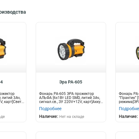
роизводства
04
Эра PA-605
рожектор
Фонарь PA-605 ЭРА прожектор
Фонарь PA-
 литий 3Ач,
АЛЬФА [6x1Вт LED SMD, литий 3Ач,
“Практик“ [
, карт]Свет...
сигнал.св., ЗУ 220V+12V, карт]Акку...
режима]ЭРА
Подробнее
Подробне
Наличие:
Наличие:
аде
Нет на складе