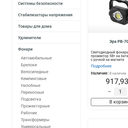
Системы безопасности
Стабилизаторы напряжения
Товары для дома
Удлинители
Эра PB-7
Фонари
Светодиодный фонарь
прожектор 5Вт на бат
Автомобильные
с ручкой на магните
Брелоки
Подробнее
Велосипедные
Наличие:
В наличии
Кемпинговые
917,93
Налобные
–
Переносные
Подсветка
В корзи
Прожекторные
Рабочие
Трансформеры
Универсальные