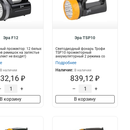
Эра F12
Эра TSP10
ый прожектор: 12 белых
Светодиодный фонарь Трофи
в ремешок на запястье
TSP10 прожекторный
плект не входят)
аккумуляторный 2 режима со
встроенной зарядкой Тро...
е
Подробнее
Наличие:
В наличии
В наличии
32,16 ₽
839,12 ₽
–
+
–
+
В корзину
В корзину