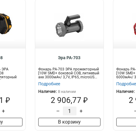
08
Эра PA-703
ь ЭРА
Фонарь PA-703 ЭРА прожекторный
Фонарь PA
08
[10W SMD+ боковой COB, литиевый
[10W SMD+ 
уляторный
акк 3000мАч/ 3,7V, IP65, microUS...
6000мАч/ 3,
...
Power...
Подробнее
Подробне
Наличие:
Наличие:
В наличии
1 ₽
2 906,77 ₽
2
+
–
+
ну
В корзину