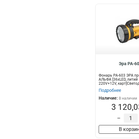
Эра PA-6
Фонарь PA-603 ЭРА п
АЛЬФА [36xLED, литий 
220V+12V, карт]Свет
прожектор...
Подробнее
Наличие:
В наличии
3 120,0
–
В корзи