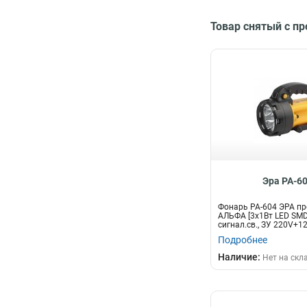
Товар снятый с п
Эра PA-6
Фонарь PA-604 ЭРА п
АЛЬФА [3x1Вт LED SMD,
сигнал.св., ЗУ 220V+12V
Подробнее
Наличие:
Нет на скл