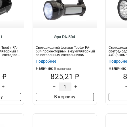
01
Эра PA-504
 Трофи PA-
Светодиодный фонарь Трофи PA-
Светодиодн
уляторный 1
504 прожекторный аккумуляторный
светодиодо
 светодио...
со встроенным светильником
4xD (в ком
Трофи P...
Подробнее
Подробне
Наличие:
Наличие:
В наличии
 ₽
825,21 ₽
8
+
–
+
ну
В корзину