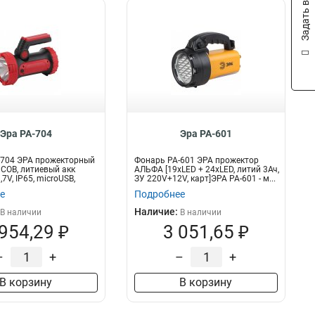
Задать вопрос
Эра PA-704
Эра PA-601
-704 ЭРА прожекторный
Фонарь PA-601 ЭРА прожектор
COB, литиевый акк
АЛЬФА [19xLED + 24xLED, литий 3Ач,
7V, IP65, microUSB,
ЗУ 220V+12V, карт]ЭРА РА-601 - м...
е
Подробнее
Наличие:
В наличии
В наличии
 954,29 ₽
3 051,65 ₽
–
+
–
+
В корзину
В корзину