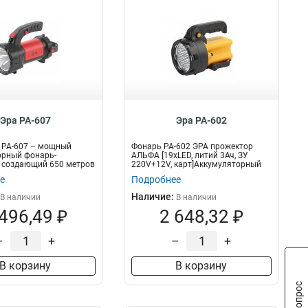
Эра PA-607
Эра PA-602
 PA-607 – мощный
Фонарь PA-602 ЭРА прожектор
орный фонарь-
АЛЬФА [19xLED, литий 3Ач, ЗУ
 создающий 650 метров
220V+12V, карт]Аккумуляторный
..
светодио...
е
Подробнее
Наличие:
В наличии
В наличии
 496,49 ₽
2 648,32 ₽
–
+
–
+
В корзину
В корзину