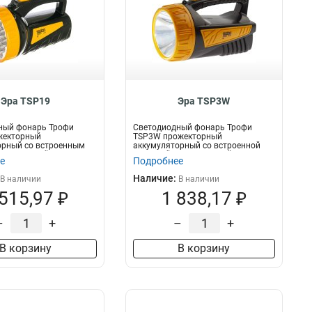
Эра TSP19
Эра TSP3W
ный фонарь Трофи
Светодиодный фонарь Трофи
жекторный
TSP3W прожекторный
орный со встроенным
аккумуляторный со встроенной
ом Мощный ф...
зарядкой Светодиодный...
е
Подробнее
Наличие:
В наличии
В наличии
 515,97 ₽
1 838,17 ₽
–
+
–
+
В корзину
В корзину