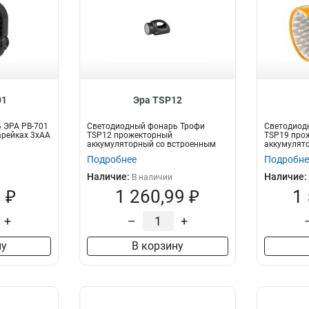
01
Эра TSP12
 ЭРА PB-701
Светодиодный фонарь Трофи
Светодиод
арейках 3хАА
TSP12 прожекторный
TSP19 про
аккумуляторный со встроенным
аккумулят
светильником Светодио...
светильник
Подробнее
Подробне
Наличие:
Наличие:
В наличии
 ₽
1 260,99 ₽
1
+
–
+
ну
В корзину