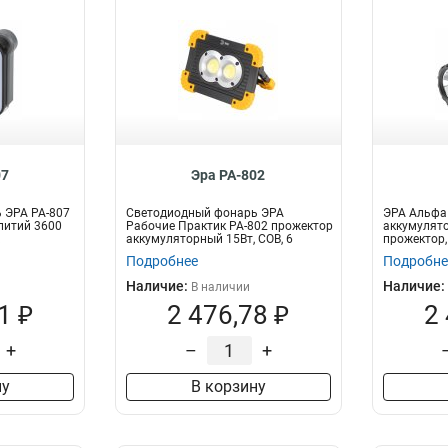
07
Эра PA-802
 ЭРА PA-807
Светодиодный фонарь ЭРА
ЭРА Альфа
 литий 3600
Рабочие Практик PA-802 прожектор
аккумулят
аккумуляторный 15Вт, COB, 6
прожектор,
режимов
освещения.
Подробнее
Подробне
Наличие:
Наличие:
В наличии
1 ₽
2 476,78 ₽
2
+
–
+
ну
В корзину