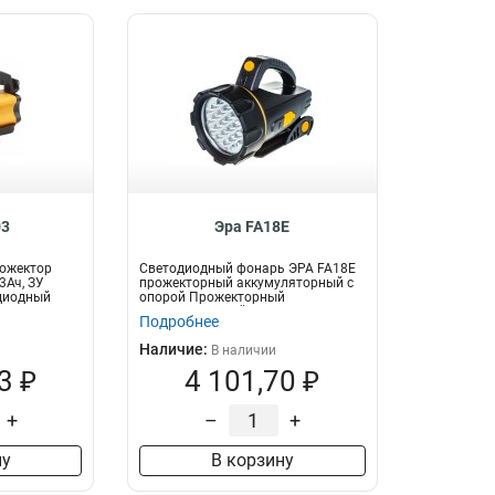
03
Эра FA18E
рожектор
Светодиодный фонарь ЭРА FA18E
3Ач, ЗУ
прожекторный аккумуляторный с
одиодный
опорой Прожекторный
аккумуляторный...
Подробнее
Наличие:
В наличии
3 ₽
4 101,70 ₽
+
–
+
ну
В корзину