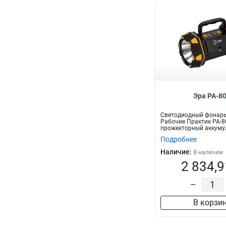
Эра PA-8
Светодиодный фонар
Рабочие Практик PA-8
прожекторный аккум
многофункциональный
Подробнее
Наличие:
В наличии
2 834,9
–
В корзи