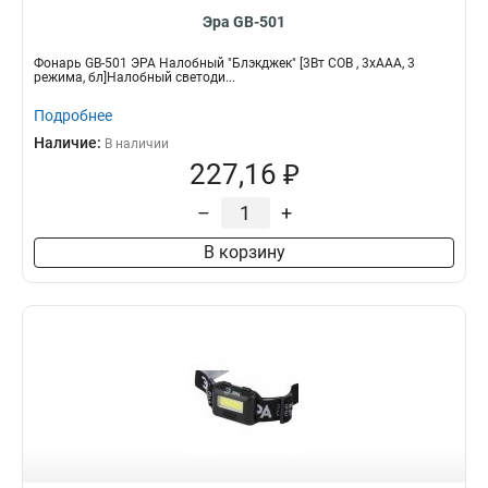
Эра GB-501
Фонарь GB-501 ЭРА Налобный "Блэкджек" [3Вт COB , 3хААА, 3
режима, бл]Налобный светоди...
Подробнее
Наличие:
В наличии
227,16 ₽
–
+
В корзину