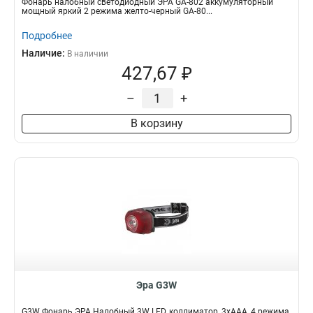
Фонарь налобный светодиодный ЭРА GA-802 аккумуляторный
мощный яркий 2 режима желто-черный GA-80...
Подробнее
Наличие:
В наличии
427,67 ₽
–
+
В корзину
Эра G3W
G3W Фонарь ЭРА Налобный 3W LED, коллиматор, 3хААА, 4 режима,