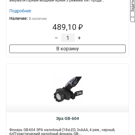
аккумуляторный мощный яркий 3 режима Хит прода...
Подробнее
Наличие:
В наличии
489,10 ₽
–
+
В корзину
Эра GB-604
Фонарь GB-604 ЭРА налобный [18xLED, 3xAAA, 4 реж., черный,
бл]Туристический налобный фонарь GB-...