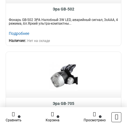
Эра GB-502
Фонарь GB-502 ЭРА Налобный 3W LED, аварийный сигнал, 3хААА, 4
режима, бл.Яркий ультра-компактны...
Подробнее
Наличие:
Нет на складе
Эра GB-705
Фонарь GB-705 ЭРА Налобный [17xLED Extra, 3хААА, бл]ЭРА GB-705
0
0
0
– компактный налобный фона...
Сравнить
Корзина
Просмотрено