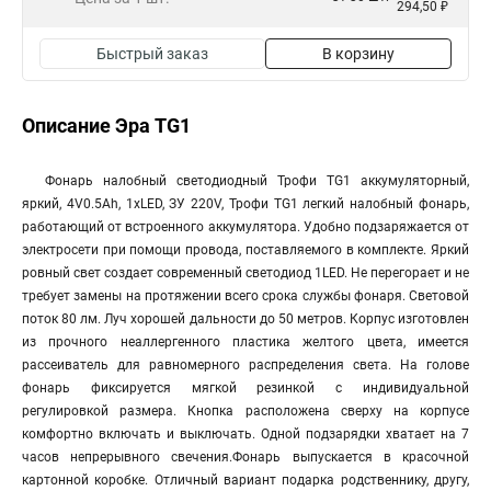
294,50 ₽
Быстрый заказ
В корзину
Описание Эра TG1
Фонарь налобный светодиодный Трофи TG1 аккумуляторный,
яркий, 4V0.5Ah, 1xLED, ЗУ 220V, Трофи TG1 легкий налобный фонарь,
работающий от встроенного аккумулятора. Удобно подзаряжается от
электросети при помощи провода, поставляемого в комплекте. Яркий
ровный свет создает современный светодиод 1LED. Не перегорает и не
требует замены на протяжении всего срока службы фонаря. Световой
поток 80 лм. Луч хорошей дальности до 50 метров. Корпус изготовлен
из прочного неаллергенного пластика желтого цвета, имеется
рассеиватель для равномерного распределения света. На голове
фонарь фиксируется мягкой резинкой с индивидуальной
регулировкой размера. Кнопка расположена сверху на корпусе
комфортно включать и выключать. Одной подзарядки хватает на 7
часов непрерывного свечения.Фонарь выпускается в красочной
картонной коробке. Отличный вариант подарка родственнику, другу,