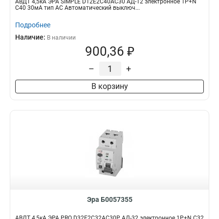
АВДТ 4,5кА ЭРА SIMPLE D12E2C40AC30 АД-12 электронное 1P+N
С40 30мА тип АС Автоматический выключ...
Подробнее
Наличие:
В наличии
900,36 ₽
–
+
В корзину
Эра Б0057355
АВДТ 4,5кА ЭРА PRO D32E2C32АC30P АД-32 электронное 1P+N C32