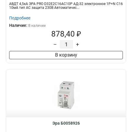
АВДТ 4,5кА ЭРА PRO D32E2C16АC10P АД-32 электронное 1P+N C16
10мА тип АC защита 230В Автоматичес...
Подробнее
Наличие:
В наличии
878,40 ₽
–
+
В корзину
Эра Б0058926