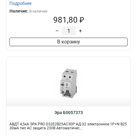
Подробнее
Наличие:
В наличии
981,80 ₽
–
+
В корзину
Эра Б0057373
АВДТ 4,5кА ЭРА PRO D32E2B25АC30P АД-32 электронное 1P+N B25
30мА тип АC защита 230В Автоматичес...