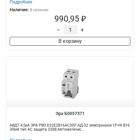
Подробнее
Наличие:
В наличии
990,95 ₽
–
+
В корзину
Эра Б0057371
АВДТ 4,5кА ЭРА PRO D32E2B16АC30P АД-32 электронное 1P+N B16
30мА тип АC защита 230В Автоматичес...