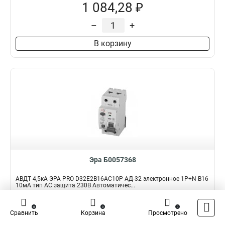
1 084,28 ₽
–
+
В корзину
Эра Б0057368
АВДТ 4,5кА ЭРА PRO D32E2B16АC10P АД-32 электронное 1P+N B16
10мА тип АC защита 230В Автоматичес...
Подробнее
0
0
0
Сравнить
Корзина
Просмотрено
Наличие:
В наличии