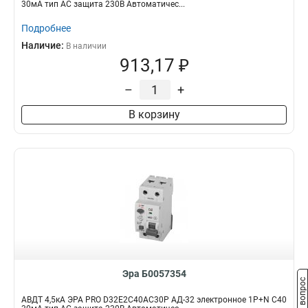
30мА тип АC защита 230В Автоматичес...
Подробнее
Наличие:
В наличии
913,17 ₽
–
+
В корзину
Эра Б0057354
Задать вопрос
АВДТ 4,5кА ЭРА PRO D32E2C40АC30P АД-32 электронное 1P+N C40