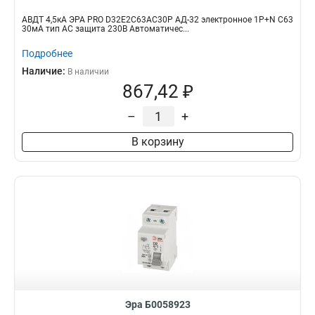
АВДТ 4,5кА ЭРА PRO D32E2C63АC30P АД-32 электронное 1P+N C63
30мА тип АC защита 230В Автоматичес...
Подробнее
Наличие:
В наличии
867,42 ₽
–
+
В корзину
Эра Б0058923