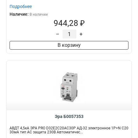
Подробнее
Наличие:
В наличии
944,28 ₽
–
+
В корзину
Эра Б0057353
АВДТ 4,5кА ЭРА PRO D32E2C20АC30P АД-32 электронное 1P+N C20
30мА тип АC защита 230В Автоматичес...