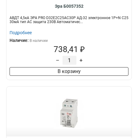
Эра Б0057352
АВДТ 4,5кА ЭРА PRO D32E2C25АC30P АД-32 электронное 1P+N C25
30мА тип АC защита 230В Автоматичес...
Подробнее
Наличие:
В наличии
738,41 ₽
–
+
В корзину