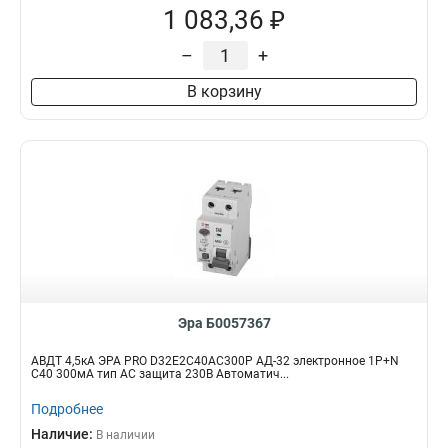
1 083,36 ₽
–
+
В корзину
Эра Б0057367
АВДТ 4,5кА ЭРА PRO D32E2C40АC300P АД-32 электронное 1P+N
C40 300мА тип АC защита 230В Автоматич...
Подробнее
Наличие:
В наличии