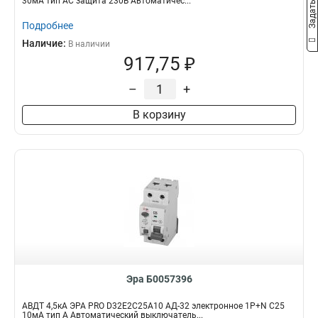
30мА тип АC защита 230В Автоматичес...
Подробнее
Наличие:
В наличии
917,75 ₽
–
+
В корзину
Эра Б0057396
АВДТ 4,5кА ЭРА PRO D32E2C25А10 АД-32 электронное 1P+N C25
10мА тип А Автоматический выключатель...