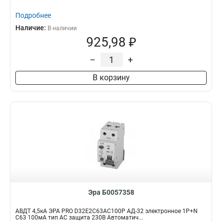
Подробнее
Наличие:
В наличии
925,98 ₽
–
+
В корзину
Эра Б0057358
АВДТ 4,5кА ЭРА PRO D32E2C63АC100P АД-32 электронное 1P+N
C63 100мА тип АC защита 230В Автоматич...