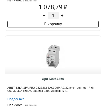
Наличие:
В наличии
1 078,79 ₽
–
+
В корзину
Эра Б0057360
АВДТ 4,5кА ЭРА PRO D32E2C63АC300P АД-32 электронное 1P+N
C63 300мА тип АC защита 230В Автоматич...
Подробнее
Наличие:
В наличии