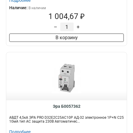
Подробнее
Наличие:
В наличии
1 004,67 ₽
–
+
В корзину
Эра Б0057362
АВДТ 4,5кА ЭРА PRO D32E2C25АC10P АД-32 электронное 1P+N C25
10мА тип АC защита 230В Автоматичес...
Подробнее