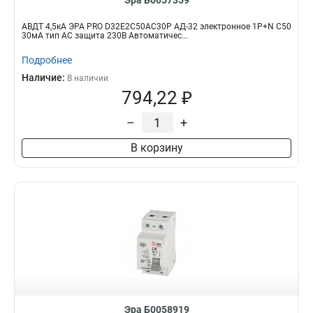
Эра Б0057359
АВДТ 4,5кА ЭРА PRO D32E2C50АC30P АД-32 электронное 1P+N C50
30мА тип АC защита 230В Автоматичес...
Подробнее
Наличие:
В наличии
794,22 ₽
–
+
В корзину
Эра Б0058919