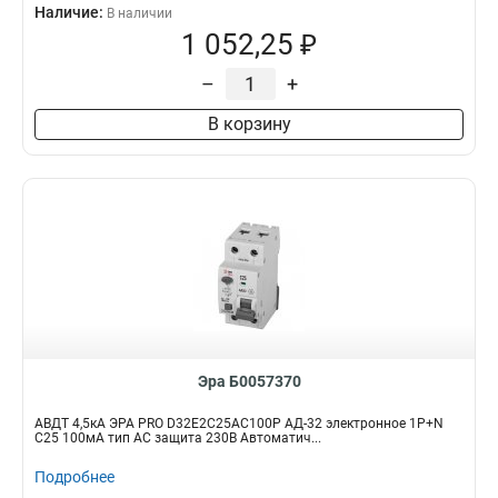
Наличие:
В наличии
1 052,25 ₽
–
+
В корзину
Эра Б0057370
АВДТ 4,5кА ЭРА PRO D32E2C25АC100P АД-32 электронное 1P+N
C25 100мА тип АC защита 230В Автоматич...
Подробнее