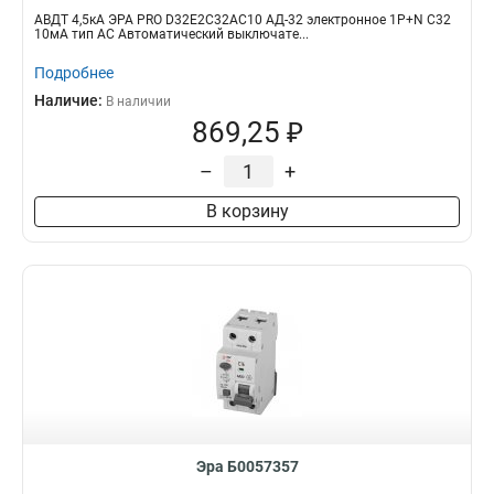
АВДТ 4,5кА ЭРА PRO D32E2C32АC10 АД-32 электронное 1P+N C32
10мА тип АС Автоматический выключате...
Подробнее
Наличие:
В наличии
869,25 ₽
–
+
В корзину
Эра Б0057357