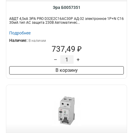
Эра Б0057351
АВДТ 4,5кА ЭРА PRO D32E2C16АC30P АД-32 электронное 1P+N C16
30мА тип АC защита 230В Автоматичес...
Подробнее
Наличие:
В наличии
737,49 ₽
–
+
В корзину