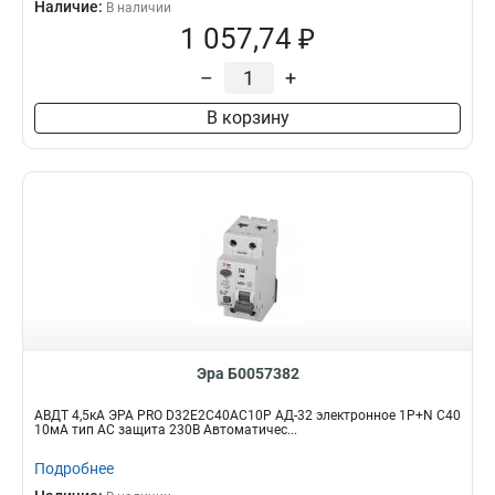
Наличие:
В наличии
1 057,74 ₽
–
+
В корзину
Эра Б0057382
АВДТ 4,5кА ЭРА PRO D32E2C40АC10P АД-32 электронное 1P+N C40
10мА тип АC защита 230В Автоматичес...
Подробнее