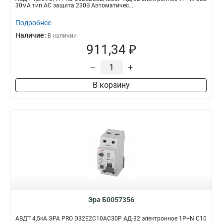
30мА тип АC защита 230В Автоматичес...
Подробнее
Наличие:
В наличии
911,34 ₽
–
+
В корзину
Эра Б0057356
АВДТ 4,5кА ЭРА PRO D32E2C10АC30P АД-32 электронное 1P+N C10