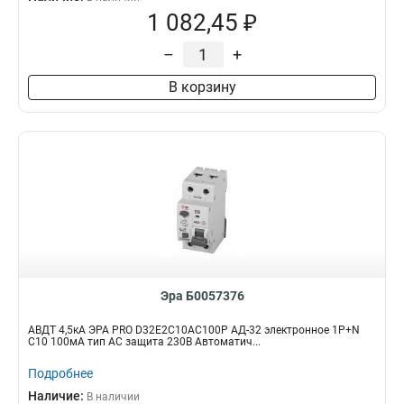
1 082,45 ₽
–
+
В корзину
Эра Б0057376
АВДТ 4,5кА ЭРА PRO D32E2C10АC100P АД-32 электронное 1P+N
C10 100мА тип АC защита 230В Автоматич...
Подробнее
Наличие:
В наличии