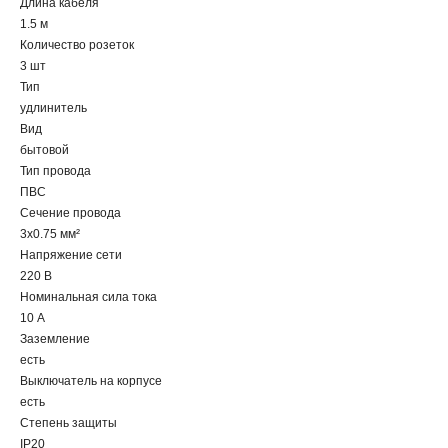
Длина кабеля
1.5 м
Количество розеток
3 шт
Тип
удлинитель
Вид
бытовой
Тип провода
ПВС
Сечение провода
3х0.75 мм²
Напряжение сети
220 В
Номинальная сила тока
10 А
Заземление
есть
Выключатель на корпусе
есть
Степень защиты
IP20