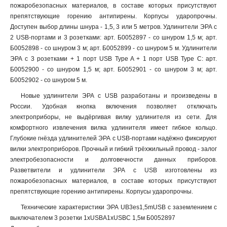
пожаробезопасных материалов, в составе которых присутствуют
препятствующие горению антипирены. Корпусы ударопрочны.
Доступен выбор длины шнура - 1,5, 3 или 5 метров. Удлинители ЭРА с
2 USB-портами и 3 розетками: арт. Б0052897 - со шнуром 1,5 м; арт.
Б0052898 - со шнуром 3 м; арт. Б0052899 - со шнуром 5 м. Удлинители
ЭРА с 3 розетками + 1 порт USB Type A + 1 порт USB Type C: арт.
Б0052900 - со шнуром 1,5 м; арт. Б0052901 - со шнуром 3 м; арт.
Б0052902 - со шнуром 5 м.
Новые удлинители ЭРА с USB разработаны и произведены в
России. Удобная кнопка включения позволяет отключать
электроприборы, не выдёргивая вилку удлинителя из сети. Для
комфортного извлечения вилка удлинителя имеет гибкое кольцо.
Глубокие гнёзда удлинителей ЭРА с USB-портами надёжно фиксируют
вилки электроприборов. Прочный и гибкий трёхжильный провод - залог
электробезопасности и долговечности данных приборов.
Разветвители и удлинители ЭРА с USB изготовлены из
пожаробезопасных материалов, в составе которых присутствуют
препятствующие горению антипирены. Корпусы ударопрочны.
Технические характеристики ЭРА UB3es1,5mUSB c заземлением с
выключателем 3 розетки 1xUSBA1xUSBC 1,5м Б0052897