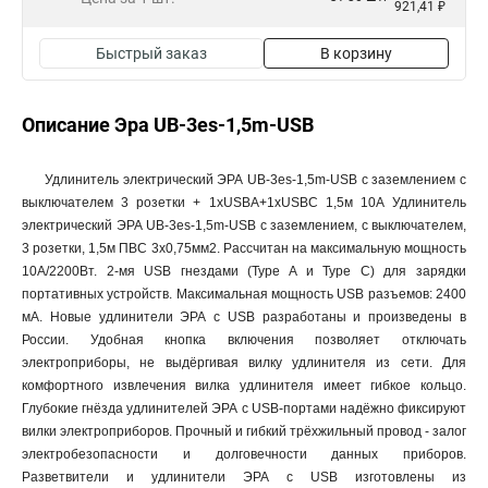
921,41 ₽
Быстрый заказ
В корзину
Описание Эра UB-3es-1,5m-USB
Удлинитель электрический ЭРА UB-3es-1,5m-USB c заземлением с
выключателем 3 розетки + 1xUSBA+1xUSBC 1,5м 10А Удлинитель
электрический ЭРА UB-3es-1,5m-USB с заземлением, с выключателем,
3 розетки, 1,5м ПВС 3x0,75мм2. Рассчитан на максимальную мощность
10А/2200Вт. 2-мя USB гнездами (Type A и Type C) для зарядки
портативных устройств. Максимальная мощность USB разъемов: 2400
мА. Новые удлинители ЭРА с USB разработаны и произведены в
России. Удобная кнопка включения позволяет отключать
электроприборы, не выдёргивая вилку удлинителя из сети. Для
комфортного извлечения вилка удлинителя имеет гибкое кольцо.
Глубокие гнёзда удлинителей ЭРА с USB-портами надёжно фиксируют
вилки электроприборов. Прочный и гибкий трёхжильный провод - залог
электробезопасности и долговечности данных приборов.
Разветвители и удлинители ЭРА с USB изготовлены из