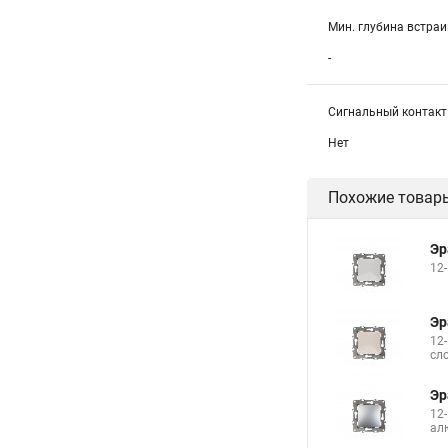
Мин. глубина встра
-
Сигнальный контакт
Нет
Похожие товар
Эр
12
Эр
12
сл
Эр
12
ал