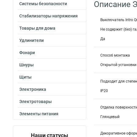
Описание Э
Системы безопасности
Стабилизаторы напряжения
Выключатель Intro Q
Товары для дома
Не содержит (без) г
Да
Удлинители
Фонари
Способ монтажа
Шнуры
Открытой установки
Щиты
Подходит для степен
Электроника
IP20
Электротовары
Отделка поверхност
Элементы питания
Глянцевый
Декоративное офор
Наши статусы