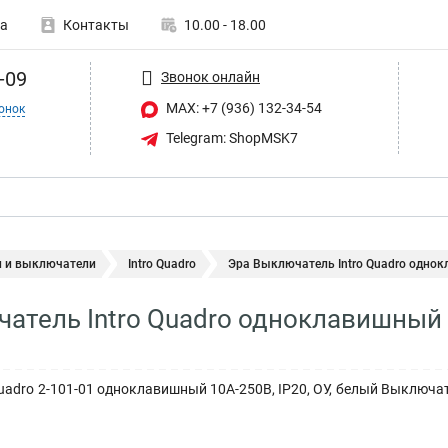
а
Контакты
10.00 - 18.00
-09
Звонок онлайн
MAX: +7 (936) 132-34-54
онок
Telegram: ShopMSK7
и и выключатели
Intro Quadro
Эра Выключатель Intro Quadro однок
атель Intro Quadro одноклавишный 10
uadro 2-101-01 одноклавишный 10А-250В, IP20, ОУ, белый Выключате