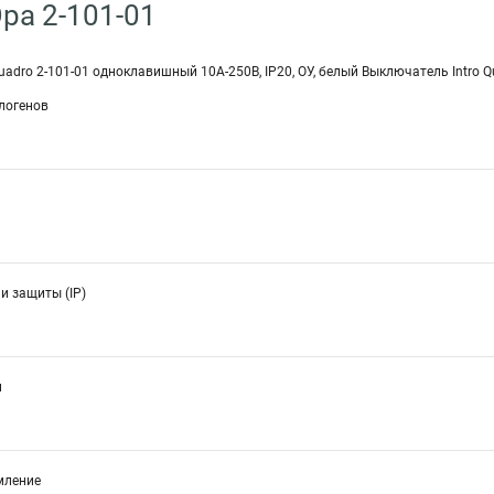
ра 2-101-01
uadro 2-101-01 одноклавишный 10А-250В, IP20, ОУ, белый Выключатель Intro Q
алогенов
и защиты (IP)
и
мление