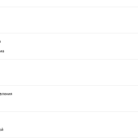
я
мма
вления
ой