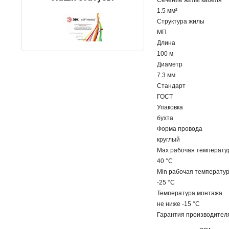
Сечение жилы кабеля
1.5 мм²
Структура жилы
МП
Длина
100 м
Диаметр
7.3 мм
Стандарт
ГОСТ
Упаковка
бухта
Форма провода
круглый
Max рабочая температу
40 °С
Min рабочая температу
-25 °С
Температура монтажа
не ниже -15 °С
Гарантия производителя