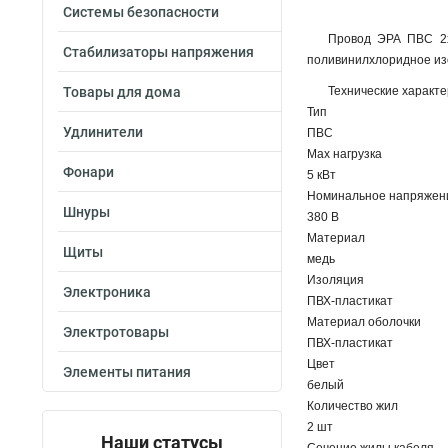
Системы безопасности
Провод ЭРА ПВС 2х
Стабилизаторы напряжения
поливинилхлоридное из
Товары для дома
Технические характ
Тип
Удлинители
ПВС
Max нагрузка
Фонари
5 кВт
Номинальное напряжен
Шнуры
380 В
Материал
Щиты
медь
Изоляция
Электроника
ПВХ-пластикат
Материал оболочки
Электротовары
ПВХ-пластикат
Цвет
Элементы питания
белый
Количество жил
2 шт
Наши статусы