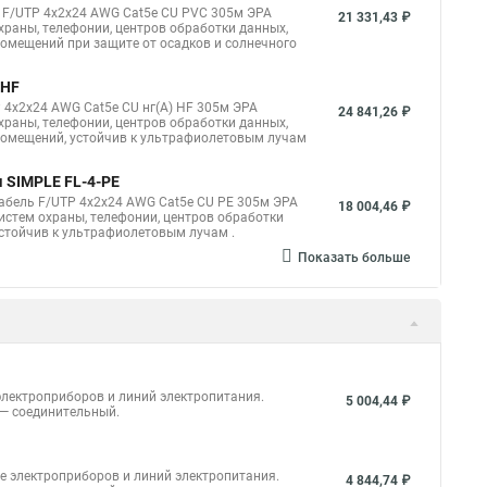
ь F/UTP 4x2x24 AWG Cat5e CU PVC 305м ЭРА
21 331,43 ₽
раны, телефонии, центров обработки данных,
помещений при защите от осадков и солнечного
-HF
 4x2x24 AWG Cat5e CU нг(А) HF 305м ЭРА
24 841,26 ₽
раны, телефонии, центров обработки данных,
 помещений, устойчив к ультрафиолетовым лучам
 SIMPLE FL-4-PE
абель F/UTP 4x2x24 AWG Cat5e CU PE 305м ЭРА
18 004,46 ₽
стем охраны, телефонии, центров обработки
устойчив к ультрафиолетовым лучам .
Показать больше
электроприборов и линий электропитания.
5 004,44 ₽
 — соединительный.
е электроприборов и линий электропитания.
4 844,74 ₽