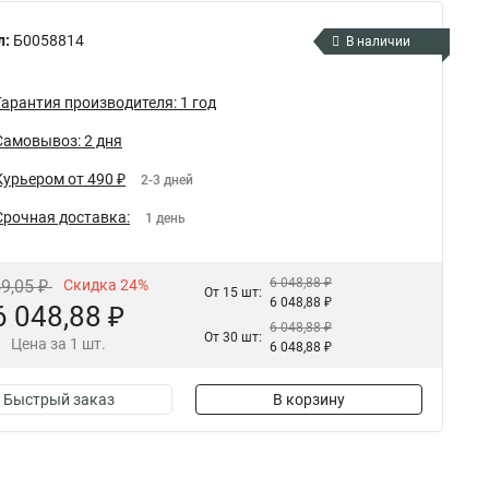
л:
Б0058814
В наличии
Гарантия производителя: 1 год
Самовывоз: 2 дня
Курьером от 490 ₽
2-3 дней
Срочная доставка:
1 день
6 048,88 ₽
59,05 ₽
Скидка 24%
От 15 шт:
6 048,88 ₽
6 048,88 ₽
6 048,88 ₽
От 30 шт:
Цена за 1 шт.
6 048,88 ₽
Быстрый заказ
В корзину