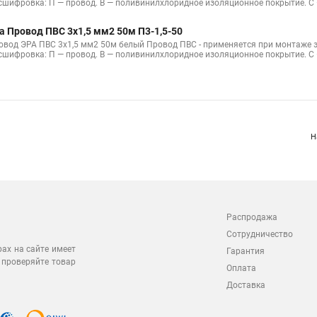
сшифровка: П — провод. В — поливинилхлоридное изоляционное покрытие. С
а Провод ПВС 3х1,5 мм2 50м П3-1,5-50
овод ЭРА ПВС 3х1,5 мм2 50м белый Провод ПВС - применяется при монтаже 
сшифровка: П — провод. В — поливинилхлоридное изоляционное покрытие. С
Н
Распродажа
Сотрудничество
рах на сайте имеет
Гарантия
 проверяйте товар
Оплата
Доставка