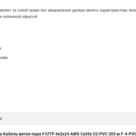
авляет за собой право без уведомления дилера менять характеристики, вне
я публичной офертой
а
овке
ы
а Кабель витая пара F/UTP 4x2x24 AWG Cat5e CU PVC 305 м F-4-PV