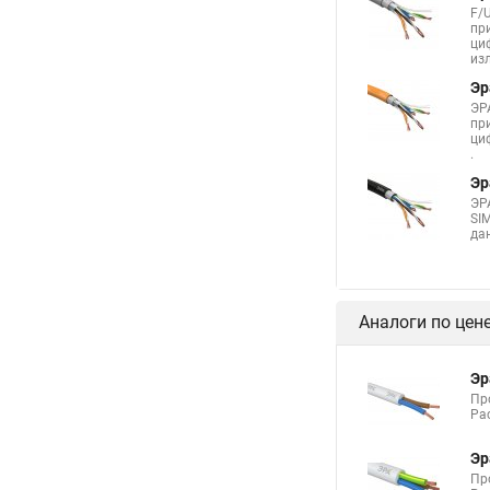
F/
пр
ци
из
Эр
ЭР
пр
ци
.
Эр
ЭР
SI
да
Аналоги по цен
Эр
Пр
Ра
Эр
Пр