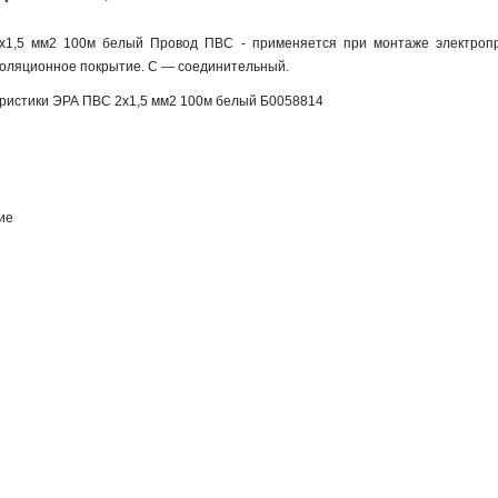
1,5 мм2 100м белый Провод ПВС - применяется при монтаже электропр
оляционное покрытие. С — соединительный.
еристики ЭРА ПВС 2x1,5 мм2 100м белый Б0058814
ие