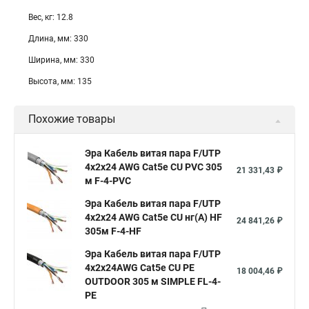
Вес, кг: 12.8
Длина, мм: 330
Ширина, мм: 330
Высота, мм: 135
Похожие товары
Эра Кабель витая пара F/UTP
4x2x24 AWG Cat5e CU PVC 305
21 331,43 ₽
м F-4-PVC
Эра Кабель витая пара F/UTP
4x2x24 AWG Cat5e CU нг(А) HF
24 841,26 ₽
305м F-4-HF
Эра Кабель витая пара F/UTP
4x2x24AWG Cat5e CU PE
18 004,46 ₽
OUTDOOR 305 м SIMPLE FL-4-
PE