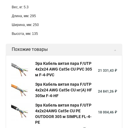
Вес, кг: 5.3
Длина, мм: 295
Ширина, мм: 250
Высота, мм: 135
Похожие товары
Эра Кабель витая пара F/UTP
4x2x24 AWG Cat5e CU PVC 305
21 331,43 ₽
м F-4-PVC
Эра Кабель витая пара F/UTP
4x2x24 AWG Cat5e CU нг(А) HF
24 841,26 ₽
305м F-4-HF
Эра Кабель витая пара F/UTP
4x2x24AWG Cat5e CU PE
18 004,46 ₽
OUTDOOR 305 м SIMPLE FL-4-
PE