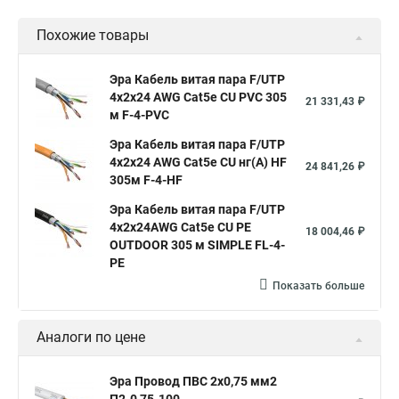
Похожие товары
Эра Кабель витая пара F/UTP
4x2x24 AWG Cat5e CU PVC 305
21 331,43 ₽
м F-4-PVC
Эра Кабель витая пара F/UTP
4x2x24 AWG Cat5e CU нг(А) HF
24 841,26 ₽
305м F-4-HF
Эра Кабель витая пара F/UTP
4x2x24AWG Cat5e CU PE
18 004,46 ₽
OUTDOOR 305 м SIMPLE FL-4-
PE
Показать больше
Аналоги по цене
Эра Провод ПВС 2х0,75 мм2