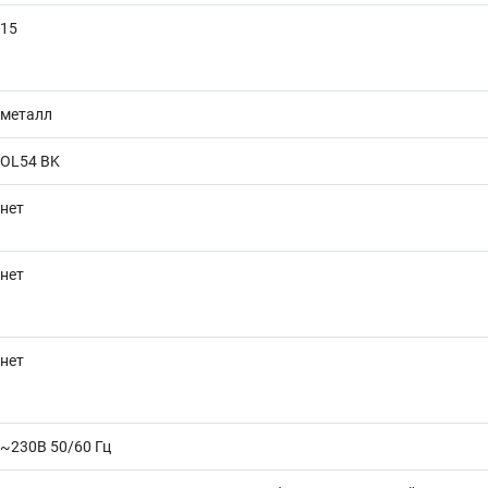
15
металл
OL54 BK
нет
нет
нет
~230В 50/60 Гц