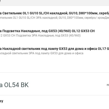
е
а Светильник OL1 GU10 SL/CH накладной, GU10, D80*100мм, сереб
етильник OL1 GU10 SL/CH ЭРА накладной, GU10, D80*100мм, серебро/ хромДе
а Подсветка Накладные, под GX53 (40/960) OL12 GX53 CH
12 GX53 CH Подсветка ЭРА Накладные, под GX53 (40/960)
а Накладной светильник под лампу GX53 для дома и офиса OL17 
кладной светильник ЭРА под лампу GX53 для дома и офиса
а OL54 BK
Н
ey