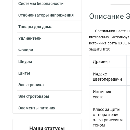
Системы безопасности
Описание Э
Стабилизаторы напряжения
Товары для дома
Светильник настенн
интересным. Используя
Удлинители
источника света GX53, 
защиты IP20
Фонари
Шнуры
Драйвер
Щиты
Индекс
цветопередачи
Электроника
Источник
Электротовары
света
Элементы питания
Класс защиты
от поражения
электрическим
током
Наши статусы