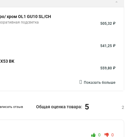
ро/ хром OL1 GU10 SL/CH
коративная подсветка
505,32 ₽
541,25 ₽
GX53 BK
559,80 ₽
Показать больше
5
Общая оценка товара:
аписать отзыв
2
0
0