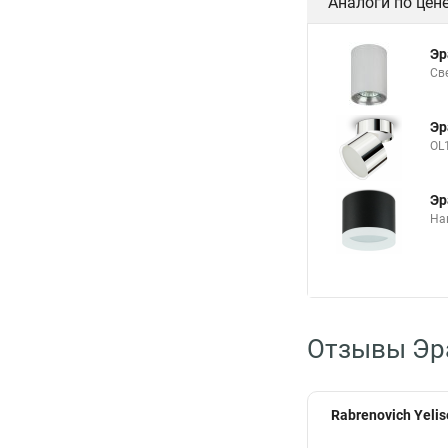
Аналоги по цен
Эр
Св
Эр
OL
Эр
На
Отзывы Эр
Rabrenovich Yelis