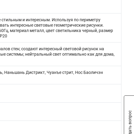
 стильным и интересным. Используя по периметру
вать интересные световые геометрические рисунки.
0Гц, материал металл, цвет светильника черный, размер
IP20
алов стен; создают интересный световой рисунок на
лые системы; нейтральный свет оптимально как для дома,
нь, Наньшань Дистрикт, Чуанъе стрит, Нос Баоличэн
Задать вопрос