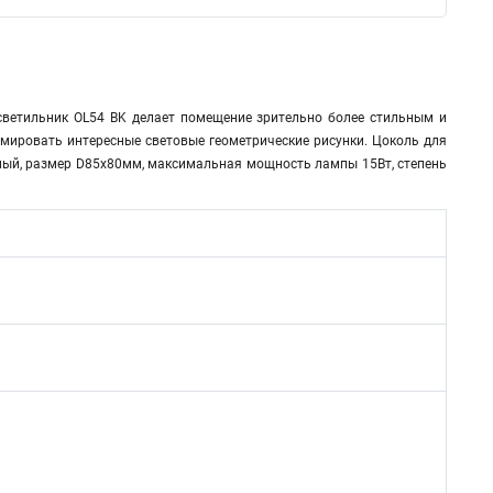
светильник OL54 BK делает помещение зрительно более стильным и
мировать интересные световые геометрические рисунки. Цоколь для
рный, размер D85x80мм, максимальная мощность лампы 15Вт, степень