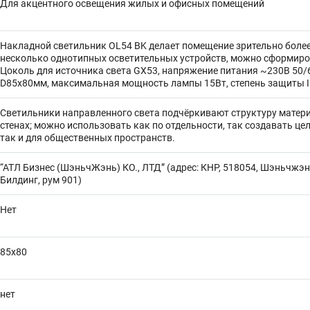
Для акцентного освещения жилых и офисных помещений
Накладной светильник OL54 BK делает помещение зрительно более
несколько однотипных осветительных устройств, можно сформиро
Цоколь для источника света GX53, напряжение питания ~230В 50/6
D85x80мм, максимальная мощность лампы 15Вт, степень защиты 
Светильники направленного света подчёркивают структуру матери
стенах; можно использовать как по отдельности, так создавать це
так и для общественных пространств.
“АТЛ Бизнес (ШэньчЖэнь) КО., ЛТД” (адрес: КНР, 518054, Шэньчжэ
Билдинг, рум 901)
Нет
85х80
нет