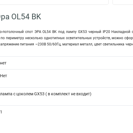
ра OL54 BK
о-потолочный спот ЭРА OL54 BK под лампу GX53 черный IP20 Накладной 
 по периметру несколько однотипных осветительных устройств, можно сфор
напряжение питания ~230В 50/60Гц, материал металл, цвет светильника че
нет
Нет
лампа с цоколем GX53 ( в комплект не входит)
1