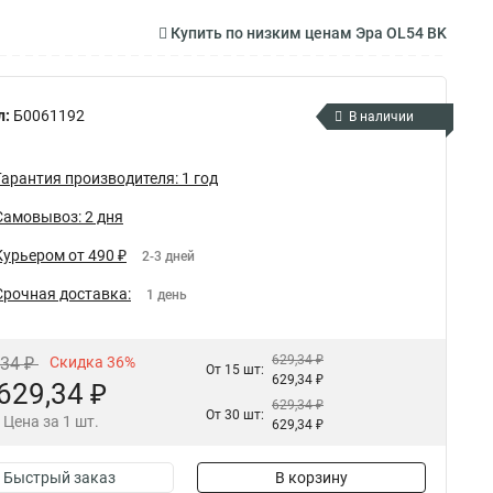
Купить по низким ценам Эра OL54 BK
л:
Б0061192
В наличии
Гарантия производителя: 1 год
Самовывоз: 2 дня
Курьером от 490 ₽
2-3 дней
Срочная доставка:
1 день
629,34 ₽
,34 ₽
Скидка 36%
От 15 шт:
629,34 ₽
629,34 ₽
629,34 ₽
От 30 шт:
Цена за 1 шт.
629,34 ₽
Быстрый заказ
В корзину