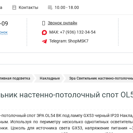
а
Контакты
10.00 - 18.00
-09
Звонок онлайн
MAX: +7 (936) 132-34-54
онок
Telegram: ShopMSK7
тивная подсветка
Накладные
Эра Светильник настенно-потолочный
ьник настенно-потолочный спот OL
-потолочный спот ЭРА OL54 BK под лампу GX53 черный IP20 Накла
ным. Используя по периметру несколько однотипных осветител
унки. Цоколь для источника света GX53, напряжение питания ~2