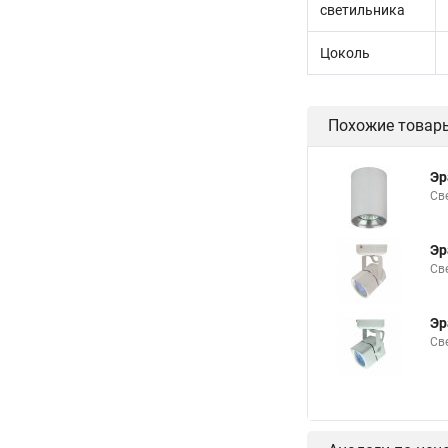
светильника
Цоколь
Похожие товар
Эр
Св
Эр
Св
Эр
Св