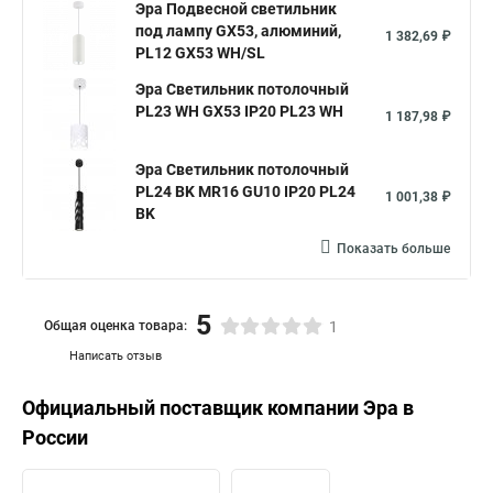
Эра Подвесной светильник
под лампу GX53, алюминий,
1 382,69 ₽
PL12 GX53 WH/SL
Эра Cветильник потолочный
PL23 WH GX53 IP20 PL23 WH
1 187,98 ₽
Эра Cветильник потолочный
PL24 BK MR16 GU10 IP20 PL24
1 001,38 ₽
BK
Показать больше
5
Общая оценка товара:
1
Написать отзыв
Официальный поставщик компании
Эра
в
России