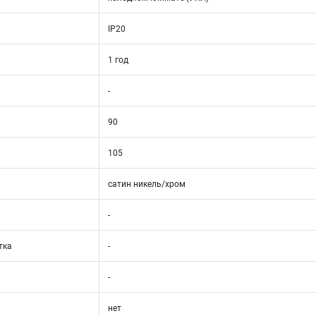
IP20
1 год
-
90
105
сатин никель/хром
-
тка
-
-
нет