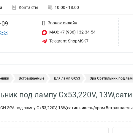
а
Контакты
10.00 - 18.00
-09
Звонок онлайн
MAX: +7 (936) 132-34-54
онок
Telegram: ShopMSK7
ьники
Встраиваемые
Для ламп GX53
Эра Светильник под ламп
ьник под лампу Gx53,220V, 13W,сат
CH ЭРА под лампу Gx53,220V, 13W,сатин никель/хром Встраиваемы