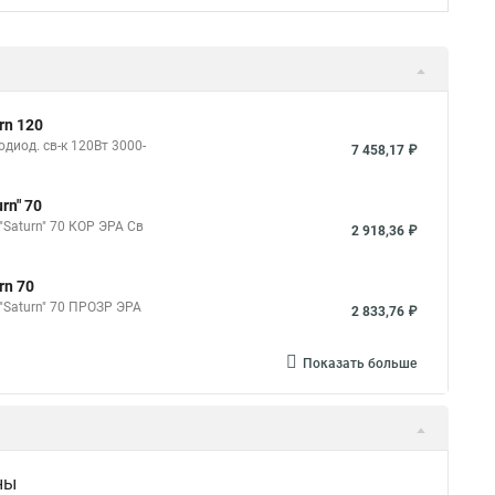
rn 120
диод. св-к 120Вт 3000-
7 458,17 ₽
rn" 70
"Saturn" 70 КОР ЭРА Св
2 918,36 ₽
rn 70
 "Saturn" 70 ПРОЗР ЭРА
2 833,76 ₽
Показать больше
ны