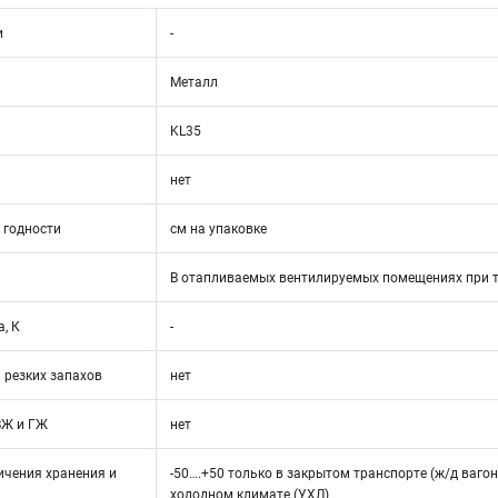
и
-
Металл
KL35
нет
 годности
см на упаковке
В отапливаемых вентилируемых помещениях при т
, К
-
 резких запахов
нет
ВЖ и ГЖ
нет
ичения хранения и
-50….+50 только в закрытом транспорте (ж/д вагон
холодном климате (УХЛ)