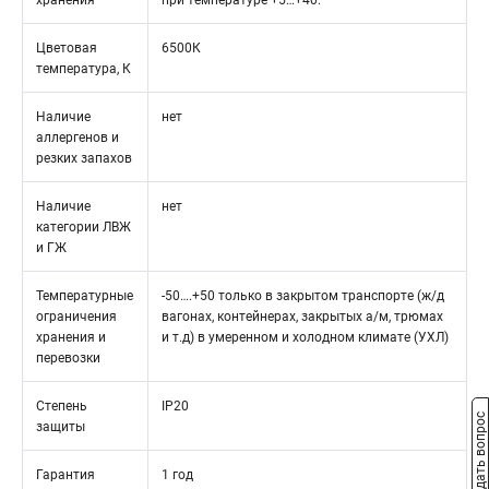
хранения
при температуре +5…+40.
Цветовая
6500К
температура, К
Наличие
нет
аллергенов и
резких запахов
Наличие
нет
категории ЛВЖ
и ГЖ
Температурные
-50….+50 только в закрытом транспорте (ж/д
ограничения
вагонах, контейнерах, закрытых а/м, трюмах
хранения и
и т.д) в умеренном и холодном климате (УХЛ)
перевозки
Степень
IP20
Задать вопрос
защиты
Гарантия
1 год