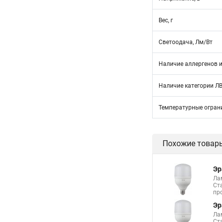
Вес, г
Светоодача, Лм/Вт
Наличие аллергенов и
Наличие категории Л
Температурные огран
Похожие товар
Эр
Ла
Ст
пр
Эр
Ла
Ст