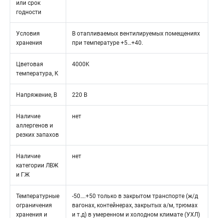
или срок
годности
Условия
В отапливаемых вентилируемых помещениях
хранения
при температуре +5…+40.
Цветовая
4000K
температура, К
Напряжение, В
220 В
Наличие
нет
аллергенов и
резких запахов
Наличие
нет
категории ЛВЖ
и ГЖ
Температурные
-50….+50 только в закрытом транспорте (ж/д
ограничения
вагонах, контейнерах, закрытых а/м, трюмах
хранения и
и т.д) в умеренном и холодном климате (УХЛ)