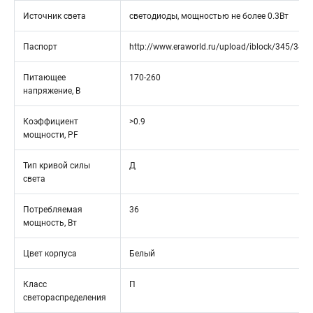
Источник света
светодиоды, мощностью не более 0.3Вт
Паспорт
http://www.eraworld.ru/upload/iblock/345/34
Питающее
170-260
напряжение, В
Коэффициент
>0.9
мощности, PF
Тип кривой силы
Д
света
Потребляемая
36
мощность, Вт
Цвет корпуса
Белый
Класс
П
светораспределения