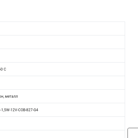
50 C
он, металл
-1,5W-12V-COB-827-G4