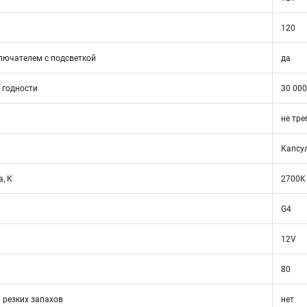
120
лючателем с подсветкой
да
 годности
30 000
не тре
Капсу
, К
2700K
G4
12V
80
 резких запахов
нет