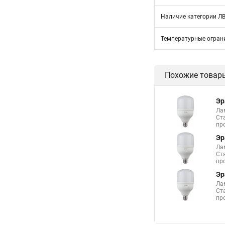
Наличие категории Л
Температурные огран
Похожие товар
Эр
Ла
Ст
пр
Эр
Ла
Ст
пр
Эр
Ла
Ст
пр