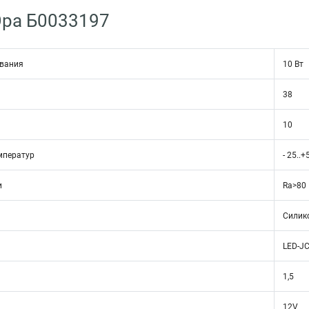
Эра Б0033197
ивания
10 Вт
38
10
мператур
- 25..+
и
Ra>80
Силик
LED-JC
1,5
12V