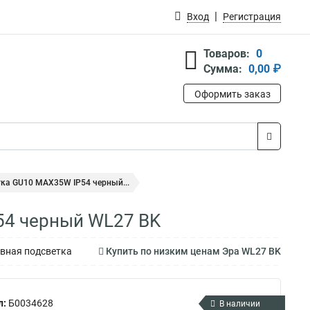
Вход
Регистрация
Товаров:
0
Сумма:
0,00 ₽
Оформить заказ
ка GU10 MAX35W IP54 черный...
54 черный WL27 BK
вная подсветка
Купить по низким ценам Эра WL27 BK
л:
Б0034628
В наличии