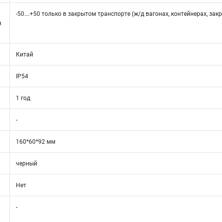
-50….+50 только в закрытом транспорте (ж/д вагонах, контейнерах, зак
я
Китай
IP54
1 год
-
160*60*92 мм
черный
Нет
-