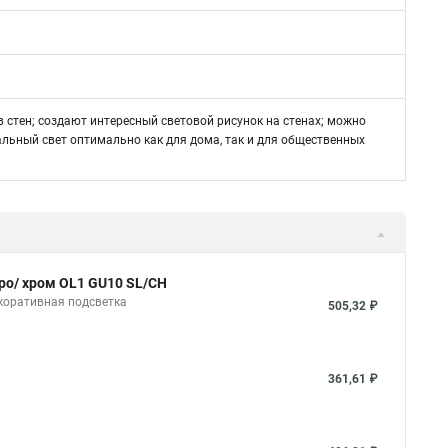
 стен; создают интересный световой рисунок на стенах; можно
альный свет оптимально как для дома, так и для общественных
ро/ хром OL1 GU10 SL/CH
коративная подсветка
505,32 ₽
361,61 ₽