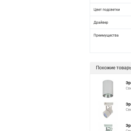
Цвет подсветки
Драйвер
Преимущества
Похожие товар
Эр
Св
Эр
Св
Эр