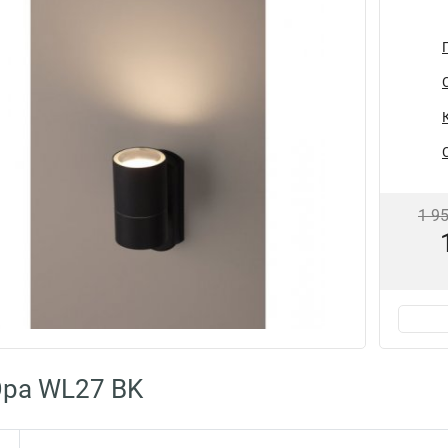
1 9
Эра WL27 BK