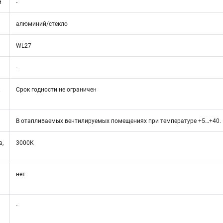
и
-
алюминий/стекло
WL27
-
Срок годности не ограничен
В отапливаемых вентилируемых помещениях при температуре +5…+40.
а,
3000К
и
нет
-