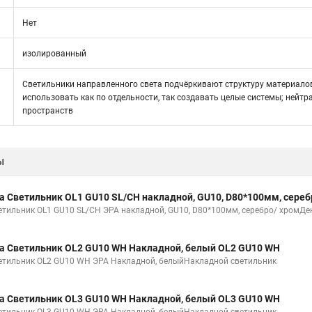
Нет
изолированный
Светильники направленного света подчёркивают структуру материалов
использовать как по отдельности, так создавать целые системы; нейтр
пространств
ы
а Светильник OL1 GU10 SL/CH накладной, GU10, D80*100мм, сереб
етильник OL1 GU10 SL/CH ЭРА накладной, GU10, D80*100мм, серебро/ хромДе
а Светильник OL2 GU10 WH Накладной, белый OL2 GU10 WH
етильник OL2 GU10 WH ЭРА Накладной, белыйНакладной светильник
а Светильник OL3 GU10 WH Накладной, белый OL3 GU10 WH