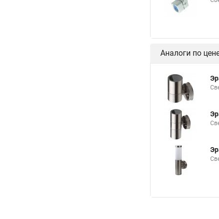
Св
Аналоги по цен
Эр
Св
Эр
Св
Эр
Св