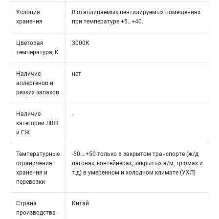
Условия
В отапливаемых вентилируемых помещениях
хранения
при температуре +5…+40.
Цветовая
3000К
температура, К
Наличие
нет
аллергенов и
резких запахов
Наличие
-
категории ЛВЖ
и ГЖ
Температурные
-50….+50 только в закрытом транспорте (ж/д
ограничения
вагонах, контейнерах, закрытых а/м, трюмах и
хранения и
т.д) в умеренном и холодном климате (УХЛ)
перевозки
Страна
Китай
производства