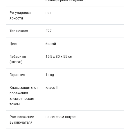
атмосферных осадков
Регулировка
нет
яркости
Тип цоколя
Е27
Цвет
белый
Габариты
15,5 х 30 х 55 см
(ШхГхВ)
Гарантия
1 год
Класс защиты от
класс II
поражения
электрическим
током
Расположение
на сетевом шнуре
выключателя