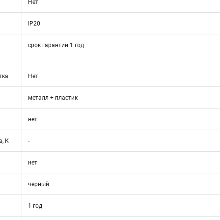
Нет
IP20
срок гарантии 1 год
тка
Нет
металл + пластик
нет
, К
-
нет
черный
1 год