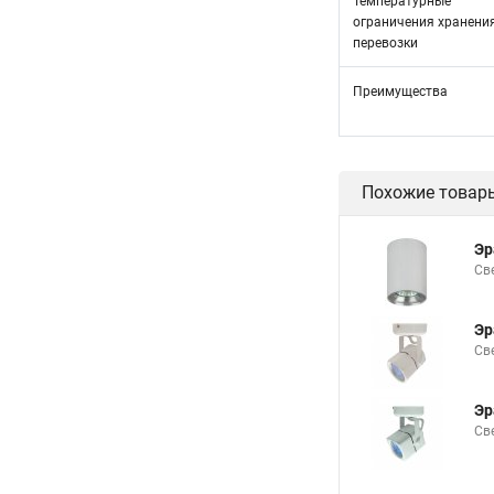
Температурные
ограничения хранени
перевозки
Преимущества
Похожие товар
Эр
Св
Эр
Св
Эр
Св