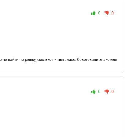
0
0
е не найти по рынку, сколько ни пытались. Советовали знакомые
0
0