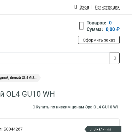
Вход
Регистрация
Товаров:
0
Сумма:
0,00 ₽
Оформить заказ
ной, белый OL4 GU...
ый OL4 GU10 WH
Купить по низким ценам Эра OL4 GU10 WH
л:
Б0044267
В наличии