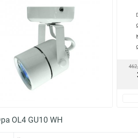
462
Эра OL4 GU10 WH