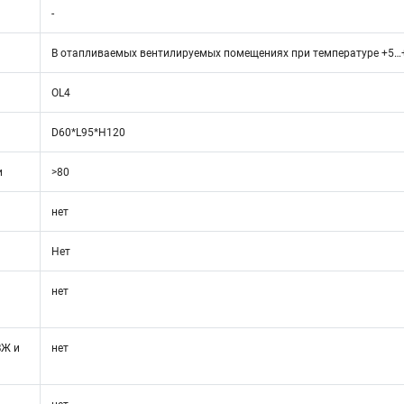
-
В отапливаемых вентилируемых помещениях при температуре +5…
OL4
D60*L95*H120
и
>80
нет
Нет
и
нет
ВЖ и
нет