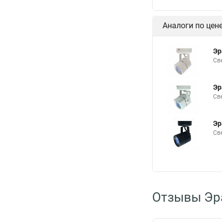
Аналоги по цен
Эр
Св
Эр
Св
Эр
Св
Отзывы Эр