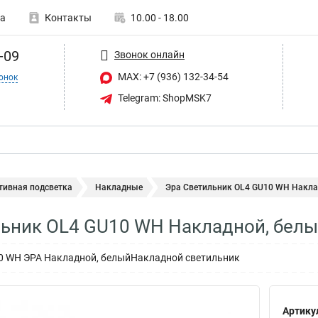
а
Контакты
10.00 - 18.00
-09
Звонок онлайн
MAX: +7 (936) 132-34-54
онок
Telegram: ShopMSK7
тивная подсветка
Накладные
Эра Светильник OL4 GU10 WH Наклад
льник OL4 GU10 WH Накладной, бел
0 WH ЭРА Накладной, белыйНакладной светильник
Артику