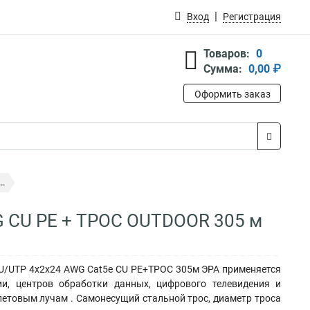
Вход
Регистрация
Товаров:
0
Сумма:
0,00 ₽
Оформить заказ
..
G CU PE + ТРОС OUTDOOR 305 м
 U/UTP 4x2x24 AWG Cat5e CU PE+ТРОС 305м ЭРА применяется
и, центров обработки данных, цифрового телевидения и
летовым лучам . Самонесущий стальной трос, диаметр троса