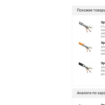
Похожие товар
Эр
F/
пр
ци
из
Эр
ЭР
пр
ци
.
Эр
ЭР
SI
да
Аналоги по хар