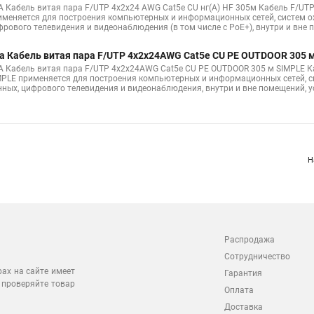
А Кабель витая пара F/UTP 4x2x24 AWG Cat5e CU нг(А) HF 305м Кабель F/UTP
именяется для построения компьютерных и информационных сетей, систем ох
фрового телевидения и видеонаблюдения (в том числе с PoE+), внутри и вне
а Кабель витая пара F/UTP 4x2x24AWG Cat5e CU PE OUTDOOR 305 м
А Кабель витая пара F/UTP 4x2x24AWG Cat5e CU PE OUTDOOR 305 м SIMPLE К
MPLE применяется для построения компьютерных и информационных сетей, си
нных, цифрового телевидения и видеонаблюдения, внутри и вне помещений, 
Н
Распродажа
Сотрудничество
рах на сайте имеет
Гарантия
 проверяйте товар
Оплата
Доставка