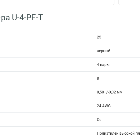
ра U-4-PE-T
25
черный
4 пары
8
0,50+/-0,02 мм
24 AWG
а
Cu
а
Полиэтилен высокой пл