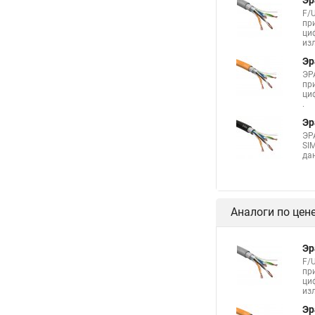
Эр
F/
пр
ци
из
Эр
ЭР
пр
ци
.
Эр
ЭР
SI
да
Аналоги по цен
Эр
F/
пр
ци
из
Эр