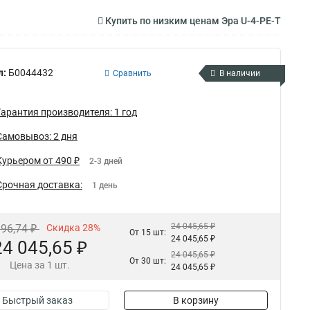
Купить по низким ценам Эра U-4-PE-T
л:
Б0044432
Сравнить
В наличии
Гарантия производителя: 1 год
Самовывоз: 2 дня
Курьером от 490 ₽
2-3 дней
Срочная доставка:
1 день
24 045,65 ₽
396,74 ₽
Скидка 28%
От 15 шт:
24 045,65 ₽
24 045,65 ₽
24 045,65 ₽
От 30 шт:
Цена за 1 шт.
24 045,65 ₽
Быстрый заказ
В корзину