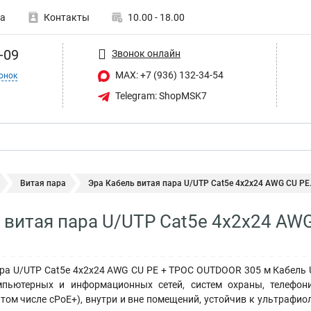
а
Контакты
10.00 - 18.00
-09
Звонок онлайн
MAX: +7 (936) 132-34-54
онок
Telegram: ShopMSK7
Витая пара
Эра Кабель витая пара U/UTP Cat5e 4x2x24 AWG CU PE.
 витая пара U/UTP Cat5e 4x2x24 AW
ара U/UTP Cat5e 4x2x24 AWG CU PE + ТРОС OUTDOOR 305 м Кабель
мпьютерных и информационных сетей, систем охраны, телефони
том числе сPoE+), внутри и вне помещений, устойчив к ультрафио