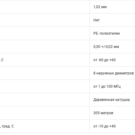
1,02 мм
Нет
PE- полиэтилен
0,50 +/-0,02 мм
 C
от -60 до +60
8 наружных диаметров 
от 1 до 100 МГц
Деревянная катушка
305 метров
 град. С
от -10 до +40