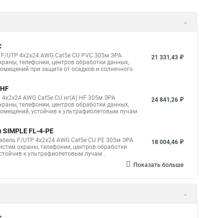
C
ь F/UTP 4x2x24 AWG Cat5e CU PVC 305м ЭРА
21 331,43 ₽
раны, телефонии, центров обработки данных,
помещений при защите от осадков и солнечного
-HF
 4x2x24 AWG Cat5e CU нг(А) HF 305м ЭРА
24 841,26 ₽
раны, телефонии, центров обработки данных,
 помещений, устойчив к ультрафиолетовым лучам
 SIMPLE FL-4-PE
абель F/UTP 4x2x24 AWG Cat5e CU PE 305м ЭРА
18 004,46 ₽
стем охраны, телефонии, центров обработки
устойчив к ультрафиолетовым лучам .
Показать больше