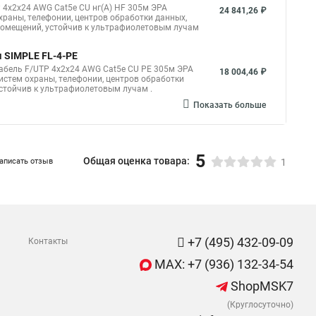
 4x2x24 AWG Cat5e CU нг(А) HF 305м ЭРА
24 841,26 ₽
раны, телефонии, центров обработки данных,
 помещений, устойчив к ультрафиолетовым лучам
 SIMPLE FL-4-PE
абель F/UTP 4x2x24 AWG Cat5e CU PE 305м ЭРА
18 004,46 ₽
стем охраны, телефонии, центров обработки
устойчив к ультрафиолетовым лучам .
Показать больше
5
Общая оценка товара:
аписать отзыв
1
+7 (495) 432-09-09
Контакты
MAX: +7 (936) 132-34-54
ShopMSK7
(Круглосуточно)