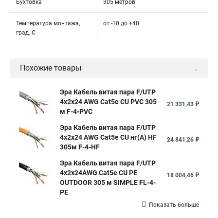
Бухтовка
305 метров
Температура монтажа,
от -10 до +40
град. С
Похожие товары
Эра Кабель витая пара F/UTP
4x2x24 AWG Cat5e CU PVC 305
21 331,43 ₽
м F-4-PVC
Эра Кабель витая пара F/UTP
4x2x24 AWG Cat5e CU нг(А) HF
24 841,26 ₽
305м F-4-HF
Эра Кабель витая пара F/UTP
4x2x24AWG Cat5e CU PE
18 004,46 ₽
OUTDOOR 305 м SIMPLE FL-4-
PE
Показать больше