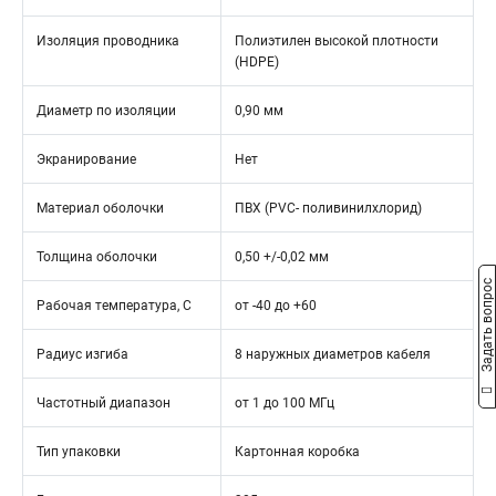
Изоляция проводника
Полиэтилен высокой плотности
(HDPE)
Диаметр по изоляции
0,90 мм
Экранирование
Нет
Материал оболочки
ПВХ (PVC- поливинилхлорид)
Толщина оболочки
0,50 +/-0,02 мм
Задать вопрос
Рабочая температура, C
от -40 до +60
Радиус изгиба
8 наружных диаметров кабеля
Частотный диапазон
от 1 до 100 МГц
Тип упаковки
Картонная коробка