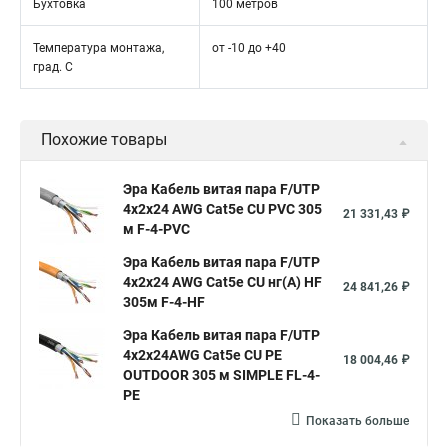
Бухтовка
100 метров
Температура монтажа,
от -10 до +40
град. С
Похожие товары
Эра Кабель витая пара F/UTP
4x2x24 AWG Cat5e CU PVC 305
21 331,43 ₽
м F-4-PVC
Эра Кабель витая пара F/UTP
4x2x24 AWG Cat5e CU нг(А) HF
24 841,26 ₽
305м F-4-HF
Эра Кабель витая пара F/UTP
4x2x24AWG Cat5e CU PE
18 004,46 ₽
OUTDOOR 305 м SIMPLE FL-4-
PE
Показать больше