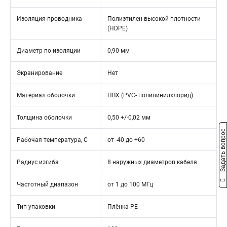
Изоляция проводника
Полиэтилен высокой плотности
(HDPE)
Диаметр по изоляции
0,90 мм
Экранирование
Нет
Материал оболочки
ПВХ (PVC- поливинилхлорид)
Толщина оболочки
0,50 +/-0,02 мм
Задать вопрос
Рабочая температура, C
от -40 до +60
Радиус изгиба
8 наружных диаметров кабеля
Частотный диапазон
от 1 до 100 МГц
Тип упаковки
Плёнка PE