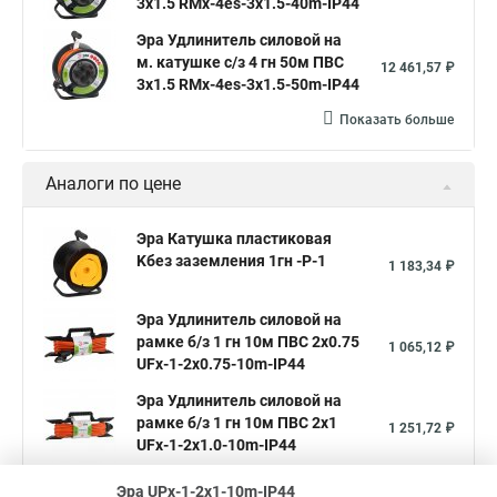
3х1.5 RMx-4es-3x1.5-40m-IP44
Эра Удлинитель силовой на
м. катушке c/з 4 гн 50м ПВС
12 461,57 ₽
3х1.5 RMx-4es-3x1.5-50m-IP44
Показать больше
Аналоги по цене
Эра Катушка пластиковая
Kбез заземления 1гн -P-1
1 183,34 ₽
Эра Удлинитель силовой на
рамке б/з 1 гн 10м ПВС 2x0.75
1 065,12 ₽
UFx-1-2x0.75-10m-IP44
Эра Удлинитель силовой на
рамке б/з 1 гн 10м ПВС 2х1
1 251,72 ₽
UFx-1-2x1.0-10m-IP44
Показать больше
Эра UPx-1-2x1-10m-IP44