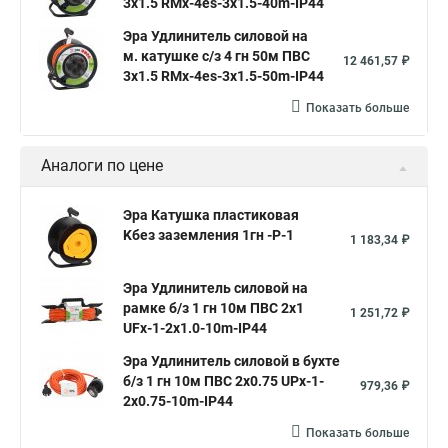
3х1.5 RMx-4es-3x1.5-40m-IP44
Эра Удлинитель силовой на
м. катушке c/з 4 гн 50м ПВС
12 461,57 ₽
3х1.5 RMx-4es-3x1.5-50m-IP44
Показать больше
Аналоги по цене
Эра Катушка пластиковая
Kбез заземления 1гн -P-1
1 183,34 ₽
Эра Удлинитель силовой на
рамке б/з 1 гн 10м ПВС 2х1
1 251,72 ₽
UFx-1-2x1.0-10m-IP44
Эра Удлинитель силовой в бухте
б/з 1 гн 10м ПВС 2х0.75 UPx-1-
979,36 ₽
2x0.75-10m-IP44
Показать больше