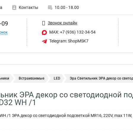
а
Контакты
10.00 - 18.00
-09
Звонок онлайн
MAX: +7 (936) 132-34-54
онок
Telegram: ShopMSK7
ьники
Встраиваемые
LED
Эра Светильник ЭРА декор cо светод
ьник ЭРА декор cо светодиодной по
D32 WH /1
WH /1 ЭРА декор cо светодиодной подсветкой MR16, 220V, max 11W