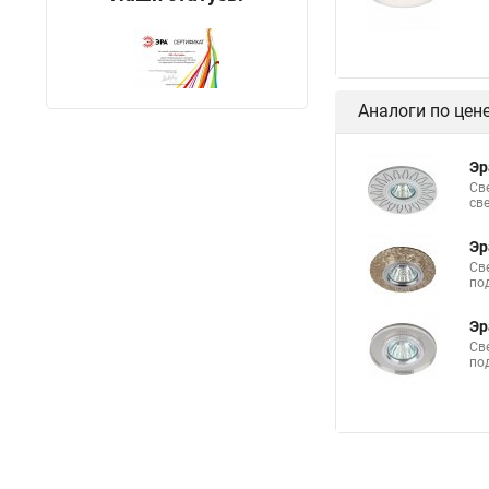
Аналоги по цен
Эр
Св
св
Эр
Св
по
Эр
Св
по