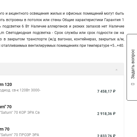
ого и акцентного освещения жилых и офисных помещений могут быть
ыть встроены в потолок или стены Общие характеристики Гарантия 1
подсветки 6 Вт Наличие аллергенов и резких запахов нет Наличие
Lm Светодиодная подсветка - Срок службы или срок годности см на
 в закрытом транспорте (ж/д вагонах, контейнерах, закрытых а/м,
 В отапливаемых вентилируемых помещениях при температуре +5…+40.
Задать вопрос
rn 120
диод. св-к 120Вт 3000-
7 458,17 ₽
rn" 70
"Saturn" 70 КОР ЭРА Св
2 918,36 ₽
rn 70
 "Saturn" 70 ПРОЗР ЭРА
2 833,76 ₽