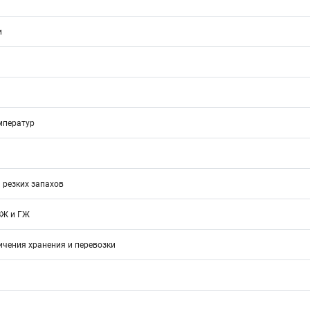
и
мператур
 резких запахов
ВЖ и ГЖ
ичения хранения и перевозки