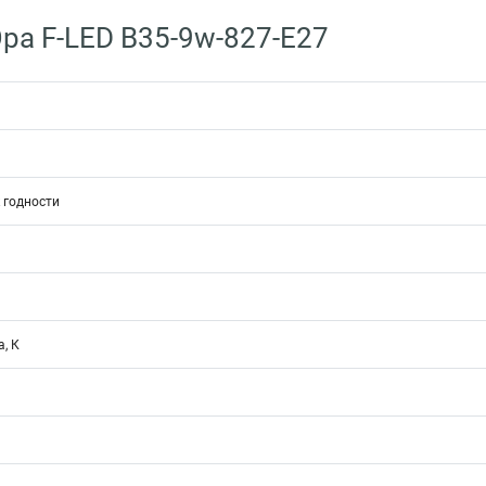
ра F-LED B35-9w-827-E27
 годности
, К