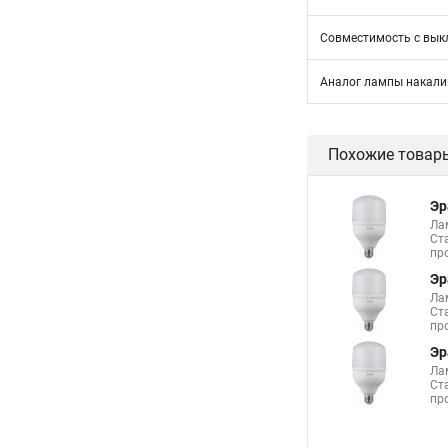
Совместимость с вык
Аналог лампы накал
Похожие товар
Эр
Ла
Ст
пр
Эр
Ла
Ст
пр
Эр
Ла
Ст
пр