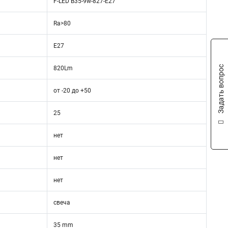
F-LED B35-9w-827-E27
Ra>80
Е27
Задать вопрос
820Lm
от -20 до +50
25
нет
нет
нет
свеча
35 mm