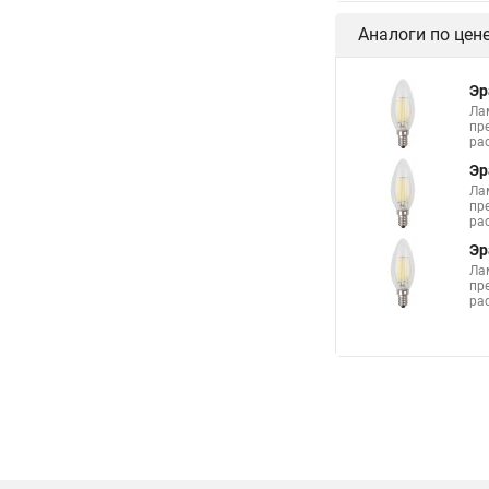
Аналоги по цен
Эр
Ла
пр
ра
Эр
Ла
пр
ра
Эр
Ла
пр
ра