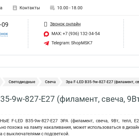
а
Контакты
10.00 - 18.00
-09
Звонок онлайн
MAX: +7 (936) 132-34-54
онок
Telegram: ShopMSK7
Светодиодные
Свеча
Эра F-LED B35-9w-827-E27 (филамент, свеч
35-9w-827-E27 (филамент, свеча, 9Вт,
Е F-LED B35-9w-827-E27 ЭРА (филамент, свеча, 9Вт, тепл, E2
но похожа на лампу накаливания, может использоваться в дизайне
а с выключателями с подсветкой.