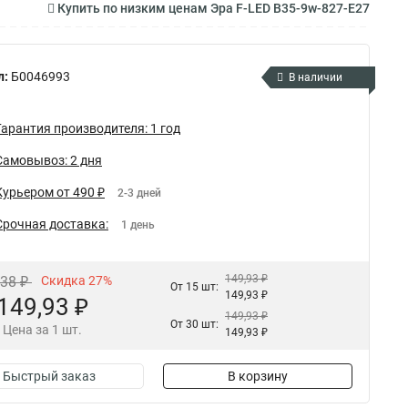
Купить по низким ценам Эра F-LED B35-9w-827-E27
л:
Б0046993
В наличии
Гарантия производителя: 1 год
Самовывоз: 2 дня
Курьером от 490 ₽
2-3 дней
Срочная доставка:
1 день
149,93 ₽
,38 ₽
Скидка 27%
От 15 шт:
149,93 ₽
149,93 ₽
149,93 ₽
От 30 шт:
Цена за 1 шт.
149,93 ₽
Быстрый заказ
В корзину