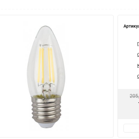
Артику
205