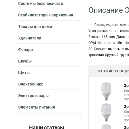
Системы безопасности
Описание Э
Стабилизаторы напряжения
Светодиодная лампа
Товары для дома
Угол рассеивания свет
Высота 165 mm Диаметр
Удлинители
OPAL Мощность 15вт Нал
80 Совместимость с вы
Фонари
хранения Хрупкий груз 
Шнуры
Похожие товар
Щиты
Электроника
Эр
Ла
Ст
Электротовары
пр
Эр
Элементы питания
Ла
Ст
пр
Наши статусы
Эр