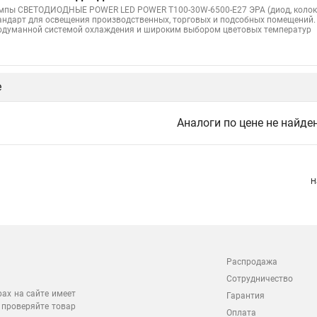
мпы СВЕТОДИОДНЫЕ POWER LED POWER T100-30W-6500-E27 ЭРА (диод, колокол
андарт для освещения производственных, торговых и подсобных помещений.
одуманной системой охлаждения и широким выбором цветовых температур
е
Аналоги по цене не найде
Н
Распродажа
Сотрудничество
рах на сайте имеет
Гарантия
 проверяйте товар
Оплата