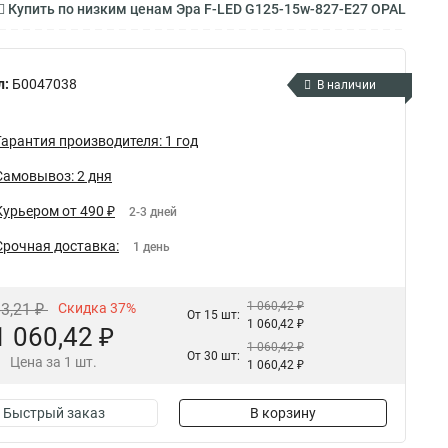
Купить по низким ценам Эра F-LED G125-15w-827-E27 OPAL
л:
Б0047038
В наличии
Гарантия производителя: 1 год
Самовывоз: 2 дня
Курьером от 490 ₽
2-3 дней
Срочная доставка:
1 день
1 060,42 ₽
83,21 ₽
Скидка 37%
От 15 шт:
1 060,42 ₽
1 060,42 ₽
1 060,42 ₽
От 30 шт:
Цена за 1 шт.
1 060,42 ₽
Быстрый заказ
В корзину