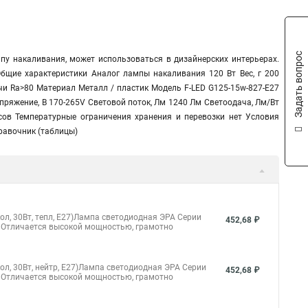
Задать вопрос
пу накаливания, может использоваться в дизайнерских интерьерах.
Общие характеристики Аналог лампы накаливания 120 Вт Вес, г 200
и Ra>80 Материал Металл / пластик Модель F-LED G125-15w-827-E27
пряжение, В 170-265V Световой поток, Лм 1240 Лм Светоодача, Лм/Вт
сов Температурные ограничения хранения и перевозки нет Условия
равочник (таблицы)
, 30Вт, тепл, E27)Лампа светодиодная ЭРА Серии
452,68 ₽
 Отличается высокой мощностью, грамотно
, 30Вт, нейтр, E27)Лампа светодиодная ЭРА Серии
452,68 ₽
 Отличается высокой мощностью, грамотно