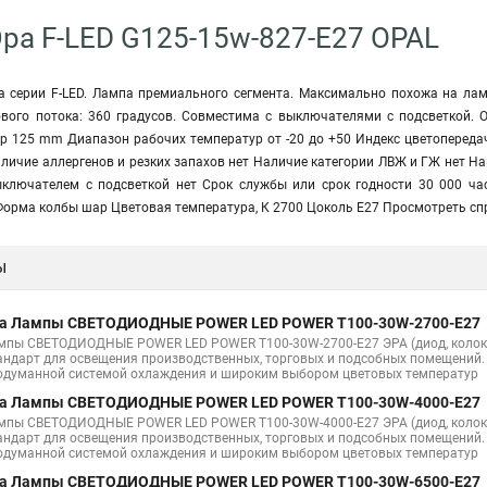
ра F-LED G125-15w-827-E27 OPAL
 серии F-LED. Лампа премиального сегмента. Максимально похожа на лам
ового потока: 360 градусов. Совместима с выключателями с подсветкой. 
 125 mm Диапазон рабочих температур от -20 до +50 Индекс цветопередач
ичие аллергенов и резких запахов нет Наличие категории ЛВЖ и ГЖ нет На
ключателем с подсветкой нет Срок службы или срок годности 30 000 ча
Форма колбы шар Цветовая температура, К 2700 Цоколь Е27 Просмотреть сп
ы
а Лампы СВЕТОДИОДНЫЕ POWER LED POWER T100-30W-2700-E27
мпы СВЕТОДИОДНЫЕ POWER LED POWER T100-30W-2700-E27 ЭРА (диод, колокол
андарт для освещения производственных, торговых и подсобных помещений.
одуманной системой охлаждения и широким выбором цветовых температур
а Лампы СВЕТОДИОДНЫЕ POWER LED POWER T100-30W-4000-E27
мпы СВЕТОДИОДНЫЕ POWER LED POWER T100-30W-4000-E27 ЭРА (диод, колокол
андарт для освещения производственных, торговых и подсобных помещений.
одуманной системой охлаждения и широким выбором цветовых температур
а Лампы СВЕТОДИОДНЫЕ POWER LED POWER T100-30W-6500-E27