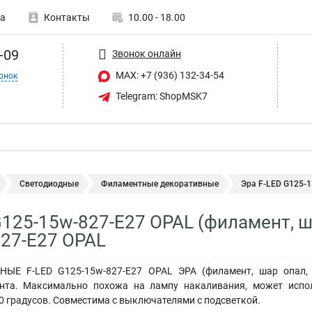
а
Контакты
10.00 - 18.00
-09
Звонок онлайн
MAX: +7 (936) 132-34-54
онок
Telegram: ShopMSK7
Светодиодные
Филаментные декоративные
Эра F-LED G125-1
125-15w-827-E27 OPAL (филамент, шар
27-E27 OPAL
Е F-LED G125-15w-827-E27 OPAL ЭРА (филамент, шар опал, 1
нта. Максимально похожа на лампу накаливания, может испол
60 градусов. Совместима с выключателями с подсветкой.