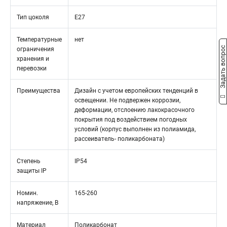
Тип цоколя
Е27
Температурные
нет
Задать вопрос
ограничения
хранения и
перевозки
Преимущества
Дизайн с учетом европейских тенденций в
освещении. Не подвержен коррозии,
деформации, отслоению лакокрасочного
покрытия под воздействием погодных
условий (корпус выполнен из полиамида,
рассеиватель- поликарбоната)
Степень
IP54
защиты IP
Номин.
165-260
напряжение, В
Материал
Поликарбонат