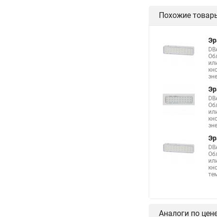
Похожие товар
Эр
DB
Об
ил
кн
эн
Эр
DB
Об
ил
кн
эн
Эр
DB
Об
ил
кн
те
Аналоги по цен