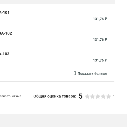
A-101
131,76 ₽
SA-102
131,76 ₽
A-103
131,76 ₽
Показать больше
5
Общая оценка товара:
аписать отзыв
1