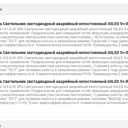
ы
а Светильник светодиодный аварийный непостоянный 30LED 5ч I
A-101-0-20 ЭРА Светильник светодиодный аварийный непостоянный 30LED 5ч
ласть применения: Предназначен для освещения путей эвакуации, коридоров,
и указательные светильники (при наличии пиктограмм).; ЧЕЛ-стрелка; не ме
опки "ТЕСТ" для проверки работы в аварийном режиме. Гарантия:2 года.Диап
ергоэффективности:A. Климатическое исполнение:УХЛ4. Преимущества:2 ре
а Светильник светодиодный аварийный непостоянный 30LED 5ч I
A-102-0-20 ЭРА Светильник светодиодный аварийный непостоянный 30LED 5
ласть применения: Предназначен для освещения путей эвакуации, коридоров,
и указательные светильники (при наличии пиктограмм).; 2 режима работы; 
опки "ТЕСТ" для проверки работы в аварийном режиме. Гарантия:2 года.Диап
ергоэффективности:A. Климатическое исполнение:УХЛ4. Преимущества:2 ре
а Светильник светодиодный аварийный непостоянный 60LED 5ч I
A-103-0-20 ЭРА Светильник светодиодный аварийный непостоянный 60LED 5ч
ласть применения: Предназначен для освещения путей эвакуации, коридоров,
и указательные светильники (при наличии пиктограмм).; 2 режима работы; 
опки "ТЕСТ" для проверки работы в аварийном режиме; наклейка "ВЫХОД" в к
мператур:(+1+35). Класс энергоэффективности:A. Климатическое исполнение
е