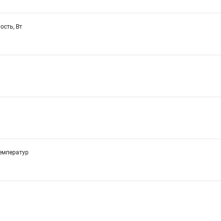
сть, Вт
емператур