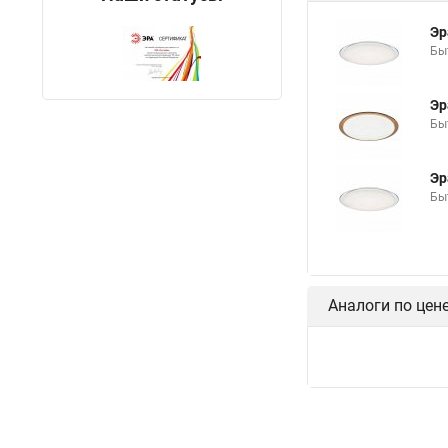
Эр
Бы
Эр
Бы
Эр
Бы
Аналоги по цен