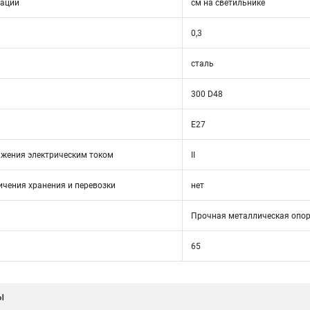
тации
см на светильнике
0,3
сталь
300 D48
Е27
ажения электрическим током
II
ичения хранения и перевозки
нет
Прочная металлическая опор
65
ы