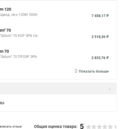
rn 120
диод. св-к 120Вт 3000-
7 458,17 ₽
rn" 70
"Saturn" 70 КОР ЭРА Св
2 918,36 ₽
rn 70
 "Saturn" 70 ПРОЗР ЭРА
2 833,76 ₽
Показать больше
ны
5
Общая оценка товара:
аписать отзыв
1