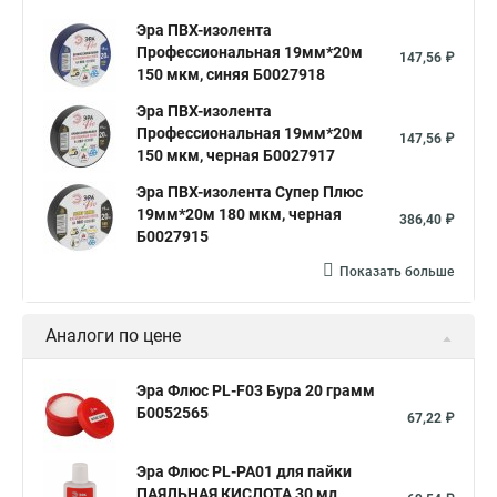
Эра ПВХ-изолента
Профессиональная 19мм*20м
147,56 ₽
150 мкм, синяя Б0027918
Эра ПВХ-изолента
Профессиональная 19мм*20м
147,56 ₽
150 мкм, черная Б0027917
Эра ПВХ-изолента Супер Плюс
19мм*20м 180 мкм, черная
386,40 ₽
Б0027915
Показать больше
Аналоги по цене
Эра Флюс PL-F03 Бура 20 грамм
Б0052565
67,22 ₽
Эра Флюс PL-PA01 для пайки
ПАЯЛЬНАЯ КИСЛОТА 30 мл