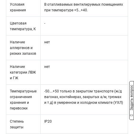
Условия
В отапливаемых вентилируемых помещениях
хранения
при температуре +5…+40.
Цветовая
-
температура, К
Наличие
нет
аллергенов и
резких запахов
Наличие
нет
категории ЛВЖ
и ГЖ
Задать вопрос
Температурные
-50….+50 только в закрытом транспорте (ж/д
ограничения
вагонах, контейнерах, закрытых а/м, трюмах
хранения и
и т.д) в умеренном и холодном климате (УХЛ)
перевозки
Степень
IP20
защиты