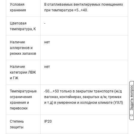
Условия
В отапливаемых вентилируемых помещениях
хранения
при температуре +5…+40.
Цветовая
-
температура, К
Наличие
нет
аллергенов и
резких запахов
Наличие
нет
категории ЛВЖ
и ГЖ
Задать вопрос
Температурные
-50….+50 только в закрытом транспорте (ж/д
ограничения
вагонах, контейнерах, закрытых а/м, трюмах
хранения и
и т.д) в умеренном и холодном климате (УХЛ)
перевозки
Степень
IP20
защиты