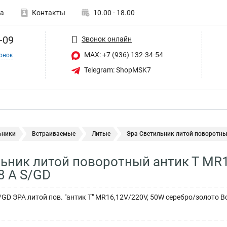
а
Контакты
10.00 - 18.00
-09
Звонок онлайн
MAX: +7 (936) 132-34-54
онок
Telegram: ShopMSK7
ьники
Встраиваемые
Литые
Эра Светильник литой поворотный
ьник литой поворотный антик Т MR1
8 А S/GD
/GD ЭРА литой пов. "антик Т" MR16,12V/220V, 50W серебро/золото