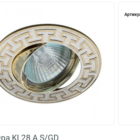
Артику
ра KL28 А S/GD