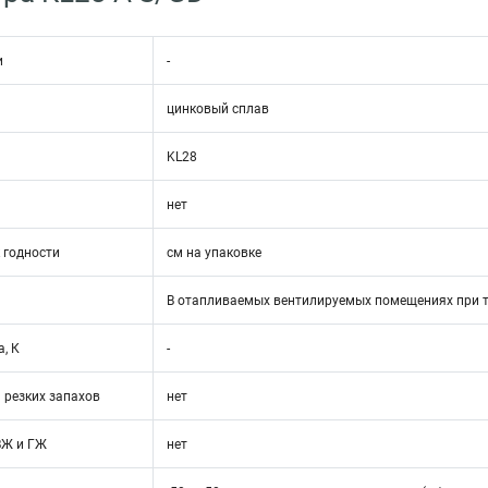
и
-
цинковый сплав
KL28
нет
 годности
см на упаковке
В отапливаемых вентилируемых помещениях при т
, К
-
 резких запахов
нет
ВЖ и ГЖ
нет