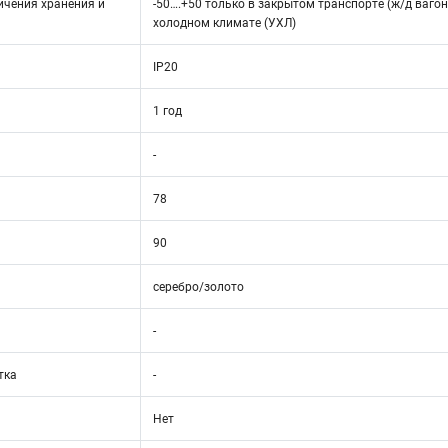
ичения хранения и
-50….+50 только в закрытом транспорте (ж/д вагон
холодном климате (УХЛ)
IP20
1 год
-
78
90
серебро/золото
-
тка
-
Нет