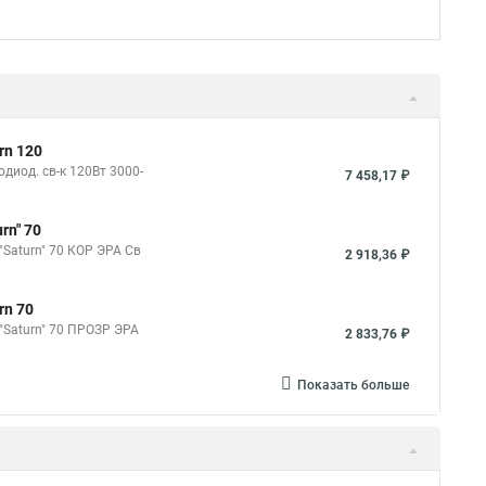
rn 120
диод. св-к 120Вт 3000-
7 458,17 ₽
rn" 70
"Saturn" 70 КОР ЭРА Св
2 918,36 ₽
rn 70
 "Saturn" 70 ПРОЗР ЭРА
2 833,76 ₽
Показать больше