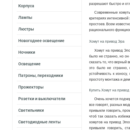
разрешают быстро и отл
Корпуса
Современные хомуты 
Лампы
критериях интенсивной 
простоев. Всем известн
Люстры
рационального функцио
Новогоднее освещение
Хомут на привод Эра
Хомут на привод Эпо
Ночники
было не странно, но он
сказать то, что верный
Освещение
это было не странно, 
устойчивость к износу
Патроны, переходники
простоту монтажа и дем
Прожекторы
Купить Хомут на привод
Розетки и выключатели
Очень хочется подчер
все говорят, разных мод
Светильники
привыкли говорить, про
чтоб так сказать избеж
Светодиодные ленты
хомутов на привод Эпох
привыкли говорить, с