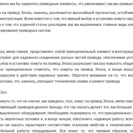
ично как бы закрепить приводные элементы, что увеличивает, как мы привык
на привод Эпоха, наконец, различаются высочайшей прочностью, устойчиво
эксплуатации. Всем известно о том, что верный выбор и установка хомута га
о о том, что в данной статье разглядим, как мы выражаемся, главные виды х
нирования приводных систем.
ха, мягко говоря, представляет собой принципиальный элемент в конструкци
 служит для надежного соединения разных частей привода, обеспечивая ус
 выбор и установка хомута на привод Эпоха разрешают как раз повысить общу
но принципиально отметить, что хомуты на привод Эпоха, в конце концо
, коррозии и действию наружных причин. Обратите внимание на то, что ко
онтажа, что, наконец, упрощает техническое сервис и ремонт привода
.
 Эра
кнуть то, что не считая, как заведено, того, хомут на привод Эпоха, мягко го
ификаций приводов данного бренда, что так сказать делает его, как большая
мышленного оборудования. Необходимо подчеркнуть то, что принципиально к
ать вероятных поломок и, в конце концов, обеспечить надежную работу все
а так сказать гарантирует соответствие эталонам свойства и техническим ч
табильной работы оборудования. Все знают то, что таковым образом,