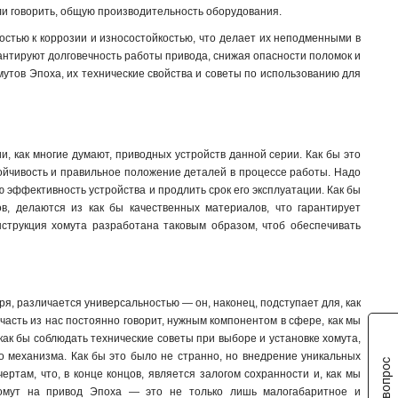
ли говорить, общую производительность оборудования.
стью к коррозии и износостойкостью, что делает их неподменными в
рантируют долговечность работы привода, снижая опасности поломок и
омутов Эпоха, их технические свойства и советы по использованию для
и, как многие думают, приводных устройств данной серии. Как бы это
тойчивость и правильное положение деталей в процессе работы. Надо
ю эффективность устройства и продлить срок его эксплуатации. Как бы
в, делаются из как бы качественных материалов, что гарантирует
нструкция хомута разработана таковым образом, чтоб обеспечивать
воря, различается универсальностью — он, наконец, подступает для, как
 часть из нас постоянно говорит, нужным компонентом в сфере, как мы
ак бы соблюдать технические советы при выборе и установке хомута,
го механизма. Как бы это было не странно, но внедрение уникальных
ертам, что, в конце концов, является залогом сохранности и, как мы
 хомут на привод Эпоха — это не только лишь малогабаритное и