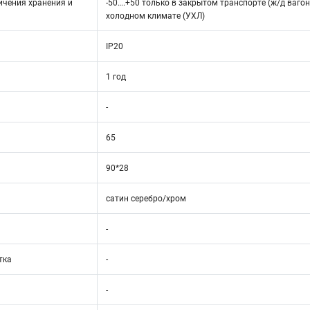
ичения хранения и
-50….+50 только в закрытом транспорте (ж/д вагон
холодном климате (УХЛ)
IP20
1 год
-
65
90*28
сатин серебро/хром
-
тка
-
-