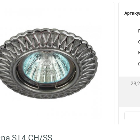
Артику
28,
ра ST4 CH/SS