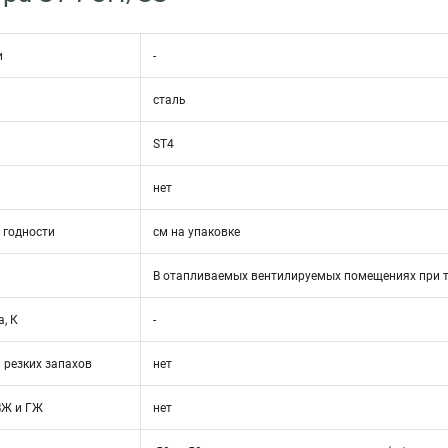
и
-
сталь
ST4
нет
 годности
см на упаковке
В отапливаемых вентилируемых помещениях при т
, К
-
 резких запахов
нет
ВЖ и ГЖ
нет