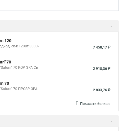
rn 120
диод. св-к 120Вт 3000-
7 458,17 ₽
rn" 70
"Saturn" 70 КОР ЭРА Св
2 918,36 ₽
rn 70
 "Saturn" 70 ПРОЗР ЭРА
2 833,76 ₽
Показать больше