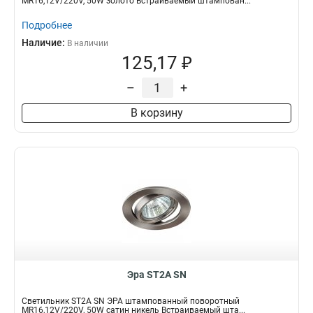
MR16,12V/220V, 50W золото Встраиваемый штампован...
Подробнее
Наличие:
В наличии
125,17 ₽
–
+
В корзину
Эра ST2A SN
Светильник ST2A SN ЭРА штампованный поворотный
MR16,12V/220V, 50W сатин никель Встраиваемый шта...