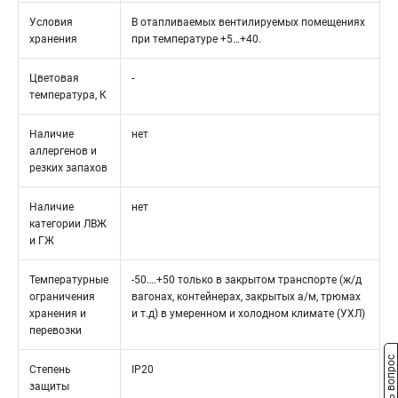
Условия
В отапливаемых вентилируемых помещениях
хранения
при температуре +5…+40.
Цветовая
-
температура, К
Наличие
нет
аллергенов и
резких запахов
Наличие
нет
категории ЛВЖ
и ГЖ
Температурные
-50….+50 только в закрытом транспорте (ж/д
ограничения
вагонах, контейнерах, закрытых а/м, трюмах
хранения и
и т.д) в умеренном и холодном климате (УХЛ)
перевозки
Задать вопрос
Степень
IP20
защиты