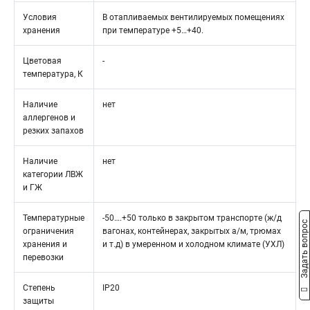
Условия
В отапливаемых вентилируемых помещениях
хранения
при температуре +5…+40.
Цветовая
-
температура, К
Наличие
нет
аллергенов и
резких запахов
Наличие
нет
категории ЛВЖ
и ГЖ
Температурные
-50….+50 только в закрытом транспорте (ж/д
Задать вопрос
ограничения
вагонах, контейнерах, закрытых а/м, трюмах
хранения и
и т.д) в умеренном и холодном климате (УХЛ)
перевозки
Степень
IP20
защиты